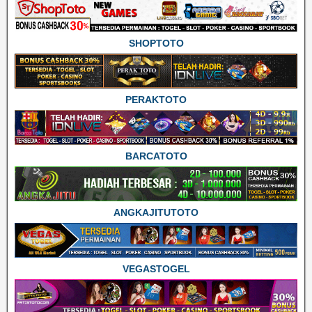
SHOPTOTO
PERAKTOTO
BARCATOTO
ANGKAJITUTOTO
VEGASTOGEL