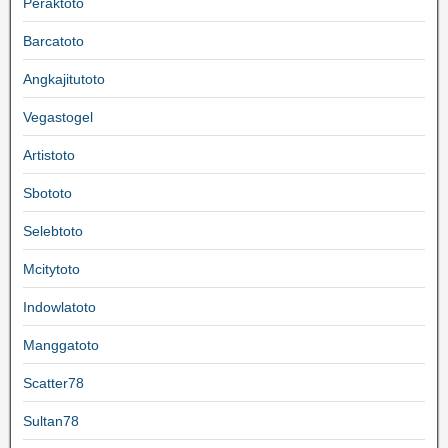
Peraktoto
Barcatoto
Angkajitutoto
Vegastogel
Artistoto
Sbototo
Selebtoto
Mcitytoto
Indowlatoto
Manggatoto
Scatter78
Sultan78