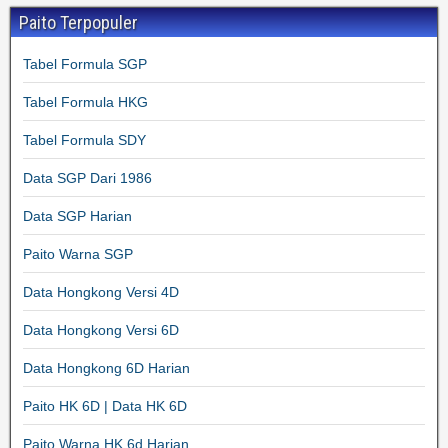
Paito Terpopuler
Tabel Formula SGP
Tabel Formula HKG
Tabel Formula SDY
Data SGP Dari 1986
Data SGP Harian
Paito Warna SGP
Data Hongkong Versi 4D
Data Hongkong Versi 6D
Data Hongkong 6D Harian
Paito HK 6D | Data HK 6D
Paito Warna HK 6d Harian