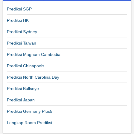
Prediksi SGP
Prediksi HK
Prediksi Sydney
Prediksi Taiwan
Prediksi Magnum Cambodia
Prediksi Chinapools
Prediksi North Carolina Day
Prediksi Bullseye
Prediksi Japan
Prediksi Germany Plus5
Lengkap Room Prediksi