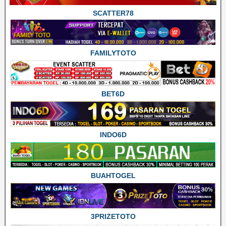
SCATTER78
FAMILYTOTO
BET6D
INDO6D
BUAHTOGEL
3PRIZETOTO