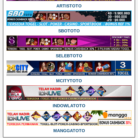
ARTISTOTO
SBOTOTO
SELEBTOTO
MCITYTOTO
INDOWLATOTO
MANGGATOTO