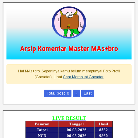
Arsip Komentar Master MAs+bro
Hai MAs+bro, Sepertinya kamu belum mempunyai Foto Profil
(Gravatar), Lihat
Cara Membuat Gravatar
Total post: 0
»
Last