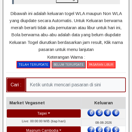
Dibawah ini adalah keluaran togel WLA maupun Non WLA
yang diupdate secara Automatis. Untuk Keluaran berwarna
merah berarti tidak ada pemutaran atau libur untuk hari ini,
Bola berwarna abu-abu adalah data yang belum diupdate
Keluaran Togel diurutkan berdasarkan jam result, Klik nama
pasaran untuk menu lanjutan
Keterangan Warna :
TELAH TERUPDATE
BELUM TERUPDATE
PASARAN LIBUR
Cari :
Market Vegasnet
Keluaran
0
5
8
6
Taipei
Live: 00:00:00 WIB (tiap hari)
08-08-2026
7
6
3
5
Magnum Cambodia