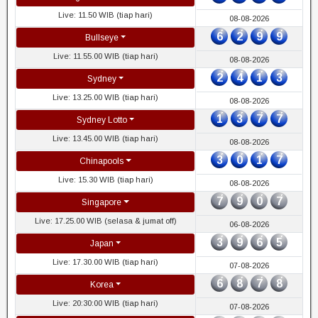
Live: 11.50 WIB (tiap hari)
08-08-2026
6
2
9
9
Bullseye
Live: 11.55.00 WIB (tiap hari)
08-08-2026
2
4
1
3
Sydney
Live: 13.25.00 WIB (tiap hari)
08-08-2026
1
3
7
7
Sydney Lotto
Live: 13.45.00 WIB (tiap hari)
08-08-2026
3
0
1
7
Chinapools
Live: 15.30 WIB (tiap hari)
08-08-2026
7
9
0
7
Singapore
Live: 17.25.00 WIB (selasa & jumat off)
06-08-2026
3
9
6
5
Japan
Live: 17.30.00 WIB (tiap hari)
07-08-2026
6
8
7
8
Korea
Live: 20:30:00 WIB (tiap hari)
07-08-2026