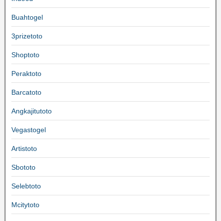
Buahtogel
3prizetoto
Shoptoto
Peraktoto
Barcatoto
Angkajitutoto
Vegastogel
Artistoto
Sbototo
Selebtoto
Mcitytoto