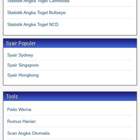
Statistik Angka Togel Cambodia
Statistik Angka Togel Bullseye
Statistik Angka Togel NCD
Syair Populer
Syair Sydney
Syair Singapore
Syair Hongkong
Tools
Paito Warna
Rumus Harian
Scan Angka Otomatis