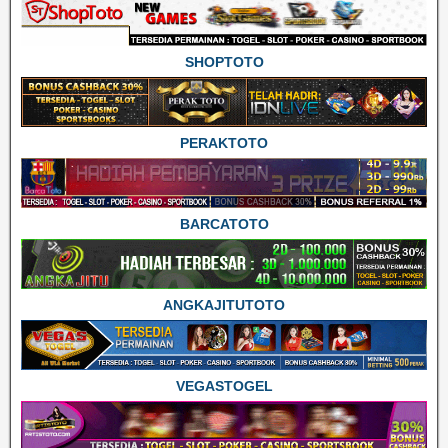
SHOPTOTO
PERAKTOTO
BARCATOTO
ANGKAJITUTOTO
VEGASTOGEL