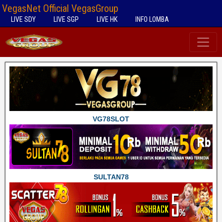
VegasNet Official VegasGroup
LIVE SDY
LIVE SGP
LIVE HK
INFO LOMBA
VG78SLOT
SULTAN78