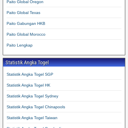
Paito Global Oregon
Paito Global Texas
Paito Gabungan HKB
Paito Global Morocco
Paito Lengkap
Statistik Angka Togel
Statistik Angka Togel SGP
Statistik Angka Togel HK
Statistik Angka Togel Sydney
Statistik Angka Togel Chinapools
Statistik Angka Togel Taiwan