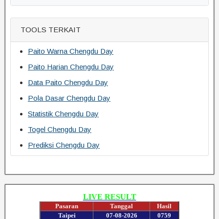
TOOLS TERKAIT
Paito Warna Chengdu Day
Paito Harian Chengdu Day
Data Paito Chengdu Day
Pola Dasar Chengdu Day
Statistik Chengdu Day
Togel Chengdu Day
Prediksi Chengdu Day