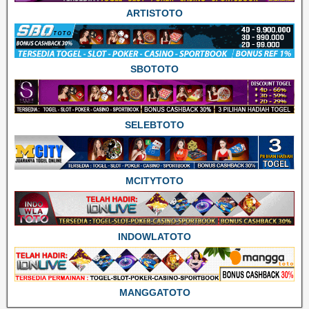
ARTISTOTO
SBOTOTO
SELEBTOTO
MCITYTOTO
INDOWLATOTO
MANGGATOTO