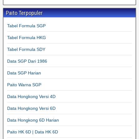
Paito Terpopuler
Tabel Formula SGP
Tabel Formula HKG
Tabel Formula SDY
Data SGP Dari 1986
Data SGP Harian
Paito Warna SGP
Data Hongkong Versi 4D
Data Hongkong Versi 6D
Data Hongkong 6D Harian
Paito HK 6D | Data HK 6D