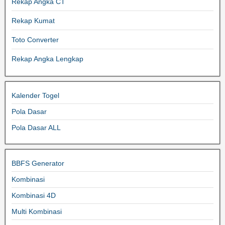
Rekap Angka CT
Rekap Kumat
Toto Converter
Rekap Angka Lengkap
Kalender Togel
Pola Dasar
Pola Dasar ALL
BBFS Generator
Kombinasi
Kombinasi 4D
Multi Kombinasi