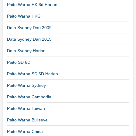
Paito Warna HK 6d Harian
Paito Warna HKG
Data Sydney Dari 2009
Data Sydney Dari 2015
Data Sydney Harian
Paito SD 6D
Paito Warna SD 6D Harian
Paito Warna Sydney
Paito Warna Cambodia
Paito Warna Taiwan
Paito Warna Bullseye
Paito Warna China