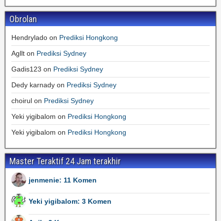
Obrolan
Hendrylado
on
Prediksi Hongkong
Agllt
on
Prediksi Sydney
Gadis123
on
Prediksi Sydney
Dedy karnady
on
Prediksi Sydney
choirul
on
Prediksi Sydney
Yeki yigibalom
on
Prediksi Hongkong
Yeki yigibalom
on
Prediksi Hongkong
Master Teraktif 24 Jam terakhir
jenmenie: 11 Komen
Yeki yigibalom: 3 Komen