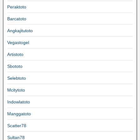
Peraktoto
Barcatoto
Angkajitutoto
Vegastogel
Artistoto
Sbototo
Selebtoto
Mcitytoto
Indowlatoto
Manggatoto
Scatter78
Sultan78