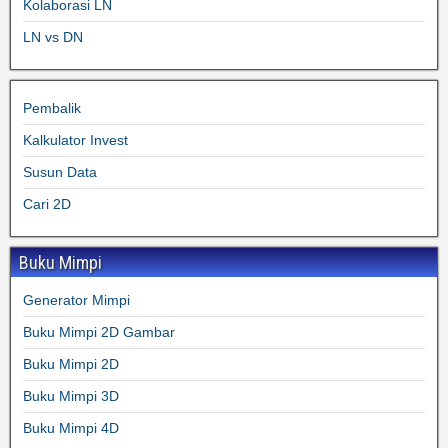
Kolaborasi LN
LN vs DN
Pembalik
Kalkulator Invest
Susun Data
Cari 2D
Buku Mimpi
Generator Mimpi
Buku Mimpi 2D Gambar
Buku Mimpi 2D
Buku Mimpi 3D
Buku Mimpi 4D