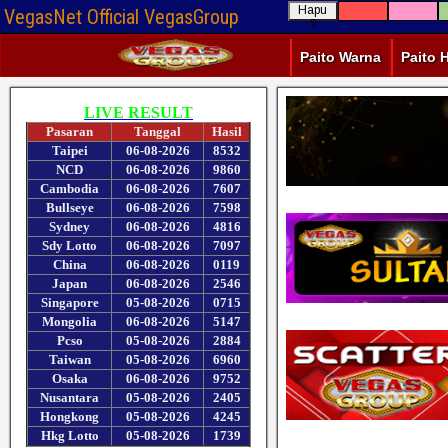
Hapu
VegasNet Official VegasGroup
s
Paito Warna
Paito 