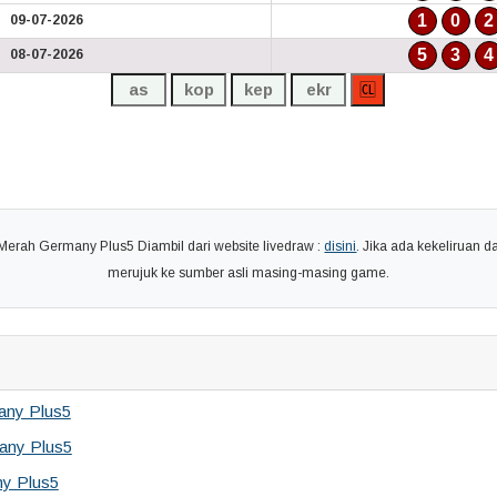
1
0
2
09-07-2026
5
3
4
08-07-2026
Merah Germany Plus5 Diambil dari website livedraw :
disini
. Jika ada kekeliruan d
merujuk ke sumber asli masing-masing game.
any Plus5
any Plus5
ny Plus5