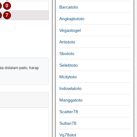
0
Barcatoto
7
Angkajitutoto
Vegastogel
Artistoto
Sbototo
Selebtoto
ata didalam paito, harap
Mcitytoto
Indowlatoto
Manggatoto
Scatter78
Sultan78
Vg78slot