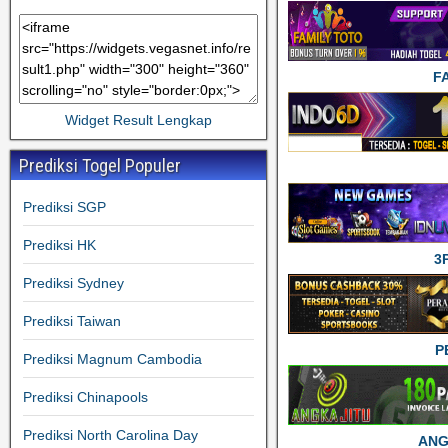
F
Widget Result Lengkap
Prediksi Togel Populer
Prediksi SGP
Prediksi HK
3
Prediksi Sydney
Prediksi Taiwan
P
Prediksi Magnum Cambodia
Prediksi Chinapools
Prediksi North Carolina Day
ANG