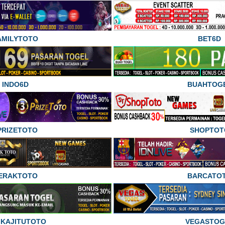
AMILYTOTO
BET6D
INDO6D
BUAHTOG
PRIZETOTO
SHOPTOT
ERAKTOTO
BARCATO
KAJITUTOTO
VEGASTOG