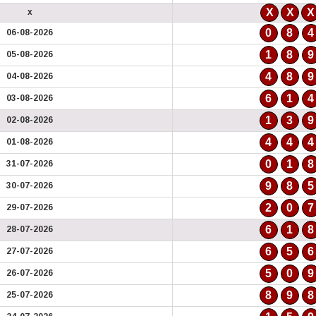
X
X
X
x
0
8
4
06-08-2026
1
8
9
05-08-2026
4
8
9
04-08-2026
6
1
4
03-08-2026
1
3
9
02-08-2026
4
4
4
01-08-2026
0
1
8
31-07-2026
9
8
5
30-07-2026
2
0
7
29-07-2026
6
1
8
28-07-2026
6
5
6
27-07-2026
5
0
9
26-07-2026
8
9
8
25-07-2026