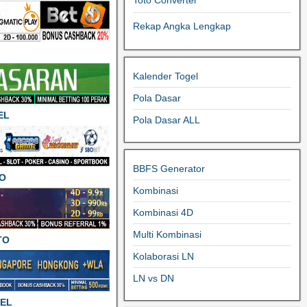
Toto Converter
Rekap Angka Lengkap
Kalender Togel
Pola Dasar
EL
Pola Dasar ALL
BBFS Generator
O
Kombinasi
Kombinasi 4D
Multi Kombinasi
TO
Kolaborasi LN
LN vs DN
EL