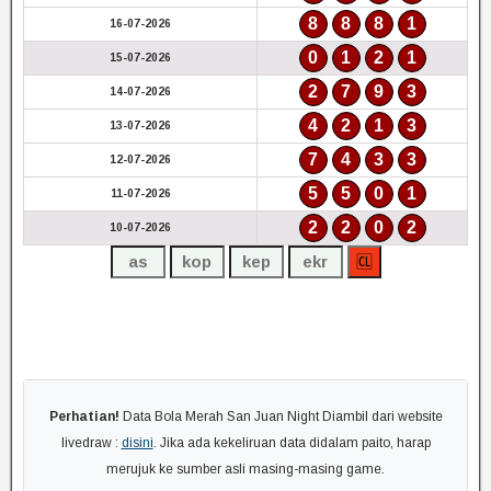
8
8
8
1
16-07-2026
0
1
2
1
15-07-2026
2
7
9
3
14-07-2026
4
2
1
3
13-07-2026
7
4
3
3
12-07-2026
5
5
0
1
11-07-2026
2
2
0
2
10-07-2026
Perhatian!
Data Bola Merah San Juan Night Diambil dari website
livedraw :
disini
. Jika ada kekeliruan data didalam paito, harap
merujuk ke sumber asli masing-masing game.