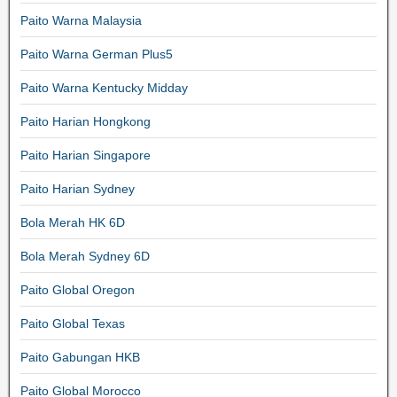
Paito Warna Malaysia
Paito Warna German Plus5
Paito Warna Kentucky Midday
Paito Harian Hongkong
Paito Harian Singapore
Paito Harian Sydney
Bola Merah HK 6D
Bola Merah Sydney 6D
Paito Global Oregon
Paito Global Texas
Paito Gabungan HKB
Paito Global Morocco