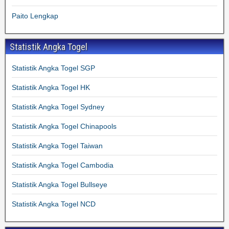
Paito Lengkap
Statistik Angka Togel
Statistik Angka Togel SGP
Statistik Angka Togel HK
Statistik Angka Togel Sydney
Statistik Angka Togel Chinapools
Statistik Angka Togel Taiwan
Statistik Angka Togel Cambodia
Statistik Angka Togel Bullseye
Statistik Angka Togel NCD