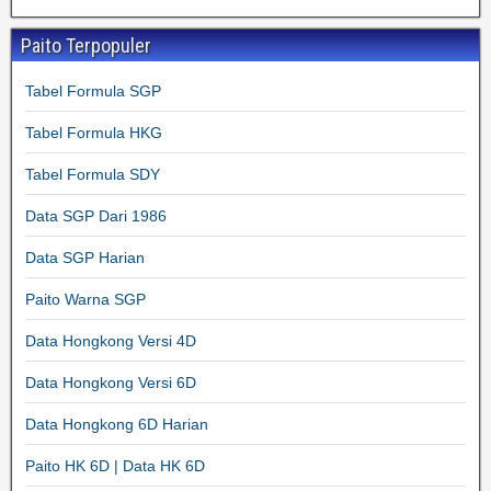
Paito Terpopuler
Tabel Formula SGP
Tabel Formula HKG
Tabel Formula SDY
Data SGP Dari 1986
Data SGP Harian
Paito Warna SGP
Data Hongkong Versi 4D
Data Hongkong Versi 6D
Data Hongkong 6D Harian
Paito HK 6D | Data HK 6D