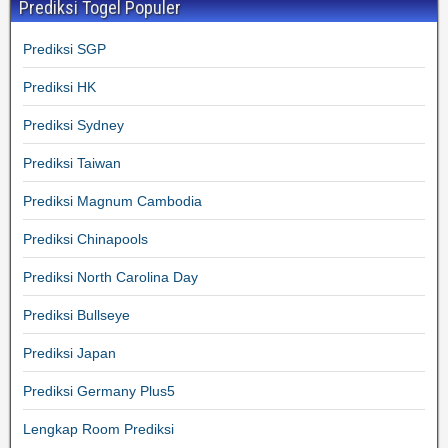
Prediksi Togel Populer
Prediksi SGP
Prediksi HK
Prediksi Sydney
Prediksi Taiwan
Prediksi Magnum Cambodia
Prediksi Chinapools
Prediksi North Carolina Day
Prediksi Bullseye
Prediksi Japan
Prediksi Germany Plus5
Lengkap Room Prediksi