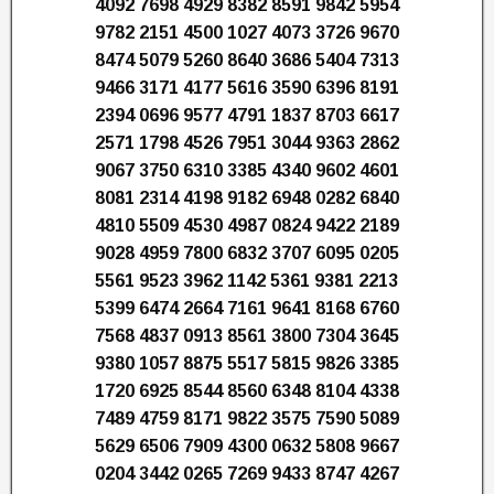
4092 7698 4929 8382 8591 9842 5954
9782 2151 4500 1027 4073 3726 9670
8474 5079 5260 8640 3686 5404 7313
9466 3171 4177 5616 3590 6396 8191
2394 0696 9577 4791 1837 8703 6617
2571 1798 4526 7951 3044 9363 2862
9067 3750 6310 3385 4340 9602 4601
8081 2314 4198 9182 6948 0282 6840
4810 5509 4530 4987 0824 9422 2189
9028 4959 7800 6832 3707 6095 0205
5561 9523 3962 1142 5361 9381 2213
5399 6474 2664 7161 9641 8168 6760
7568 4837 0913 8561 3800 7304 3645
9380 1057 8875 5517 5815 9826 3385
1720 6925 8544 8560 6348 8104 4338
7489 4759 8171 9822 3575 7590 5089
5629 6506 7909 4300 0632 5808 9667
0204 3442 0265 7269 9433 8747 4267