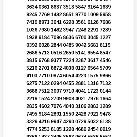
3634 0361 8687 3518 5847 9164 1689
9245 7769 1482 8651 9770 1009 5958
7419 8971 3641 6228 3561 6126 7688
1036 7980 1462 3947 7248 2291 7289
1938 9184 7096 8636 6700 3045 1227
0392 6028 2844 0485 9042 5681 6119
2686 5713 0516 2650 5141 9554 8547
3815 6768 9377 7224 2387 3617 4546
5216 2701 8872 4038 0127 6564 5709
4103 7710 0974 6054 4223 1575 9866
6275 7122 0294 0455 2881 1316 7132
3688 7512 3007 9710 4041 1723 0144
2219 1524 2709 9908 4021 7976 1664
2835 4602 7976 4040 3106 2883 1289
7495 9184 2891 1550 2428 7921 9478
3329 4216 9947 4290 0729 5032 6138
4774 5253 8105 1228 4680 2454 0919
9866 1487 2405 8563 0674 5586 6552