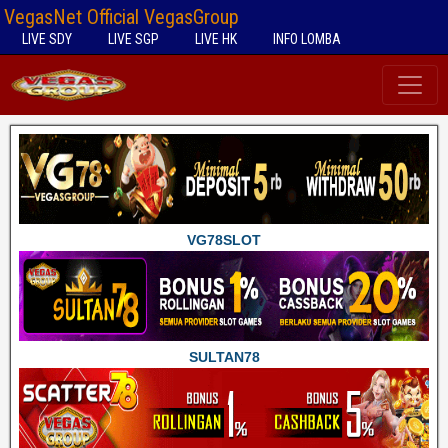
VegasNet Official VegasGroup
LIVE SDY
LIVE SGP
LIVE HK
INFO LOMBA
VG78SLOT
SULTAN78