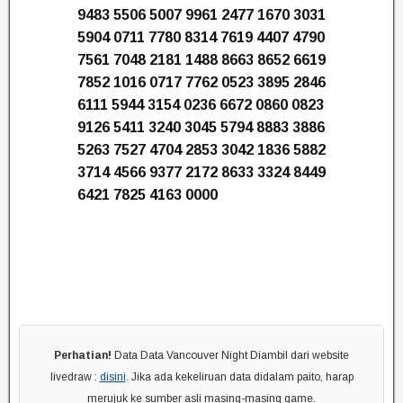
9483 5506 5007 9961 2477 1670 3031
5904 0711 7780 8314 7619 4407 4790
7561 7048 2181 1488 8663 8652 6619
7852 1016 0717 7762 0523 3895 2846
6111 5944 3154 0236 6672 0860 0823
9126 5411 3240 3045 5794 8883 3886
5263 7527 4704 2853 3042 1836 5882
3714 4566 9377 2172 8633 3324 8449
6421 7825 4163 0000
Perhatian!
Data Data Vancouver Night Diambil dari website
livedraw :
disini
. Jika ada kekeliruan data didalam paito, harap
merujuk ke sumber asli masing-masing game.