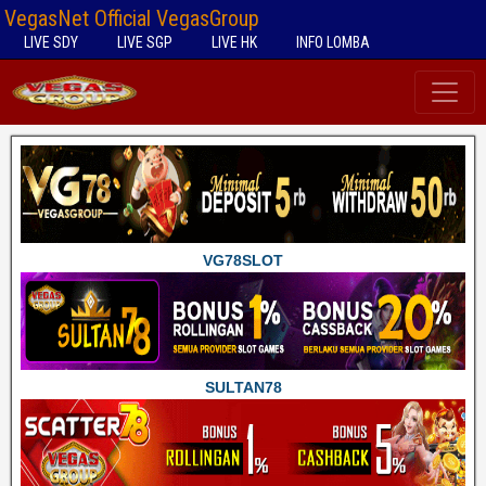
VegasNet Official VegasGroup
LIVE SDY
LIVE SGP
LIVE HK
INFO LOMBA
VG78SLOT
SULTAN78