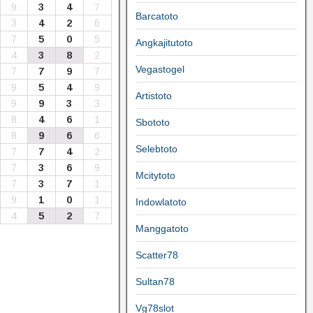
9
3
4
7
Barcatoto
3
4
2
6
7
5
0
5
Angkajitutoto
4
3
8
2
Vegastogel
7
7
9
7
9
5
4
9
Artistoto
9
9
3
3
8
4
6
1
Sbototo
8
9
6
6
Selebtoto
7
7
4
2
7
3
6
9
Mcitytoto
7
3
7
1
9
1
0
1
Indowlatoto
4
5
2
7
Manggatoto
Scatter78
Sultan78
Vg78slot