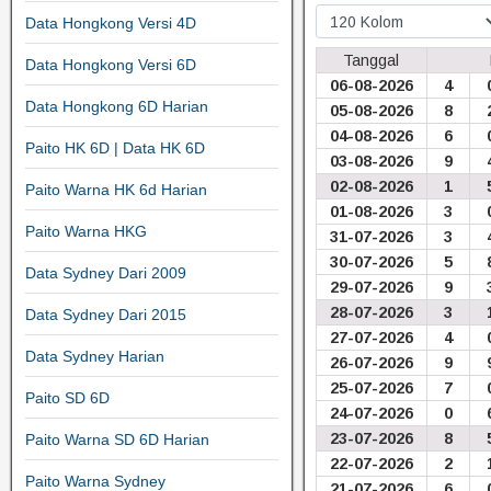
Data Hongkong Versi 4D
Tanggal
Data Hongkong Versi 6D
06-08-2026
4
Data Hongkong 6D Harian
05-08-2026
8
04-08-2026
6
Paito HK 6D | Data HK 6D
03-08-2026
9
02-08-2026
1
Paito Warna HK 6d Harian
01-08-2026
3
Paito Warna HKG
31-07-2026
3
30-07-2026
5
Data Sydney Dari 2009
29-07-2026
9
28-07-2026
3
Data Sydney Dari 2015
27-07-2026
4
Data Sydney Harian
26-07-2026
9
25-07-2026
7
Paito SD 6D
24-07-2026
0
23-07-2026
8
Paito Warna SD 6D Harian
22-07-2026
2
Paito Warna Sydney
21-07-2026
6