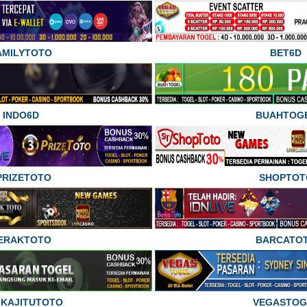
AMILYTOTO
BET6D
INDO6D
BUAHTOG
PRIZETOTO
SHOPTOT
ERAKTOTO
BARCATO
KAJITUTOTO
VEGASTOG