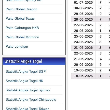
01-07-2026
7
30-06-2026
2
Paito Global Oregon
29-06-2026
0
Paito Global Texas
28-06-2026
7
27-06-2026
2
Paito Gabungan HKB
26-06-2026
1
25-06-2026
8
Paito Global Morocco
24-06-2026
3
Paito Lengkap
23-06-2026
3
22-06-2026
8
21-06-2026
4
Statistik Angka Togel
20-06-2026
9
19-06-2026
2
Statistik Angka Togel SGP
18-06-2026
1
Statistik Angka Togel HK
Statistik Angka Togel Sydney
Statistik Angka Togel Chinapools
Statistik Angka Togel Taiwan