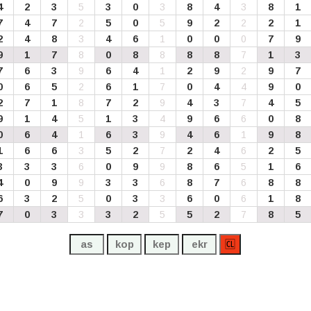
4
2
3
5
3
0
3
8
4
3
8
1
7
4
7
2
5
0
5
9
2
2
2
1
2
4
8
3
4
6
1
0
0
0
7
9
9
1
7
8
0
8
8
8
8
7
1
3
7
6
3
9
6
4
1
2
9
2
9
7
0
6
5
2
6
1
7
0
4
4
9
0
2
7
1
8
7
2
9
4
3
7
4
5
9
1
4
5
1
3
4
9
6
6
0
8
0
6
4
1
6
3
9
4
6
1
9
8
1
6
6
3
5
2
7
2
4
6
2
5
3
3
3
6
0
9
9
8
6
5
1
6
4
0
9
9
3
3
6
8
7
6
8
8
6
3
2
5
0
3
3
6
0
6
1
8
7
0
3
3
3
2
5
5
2
7
8
5