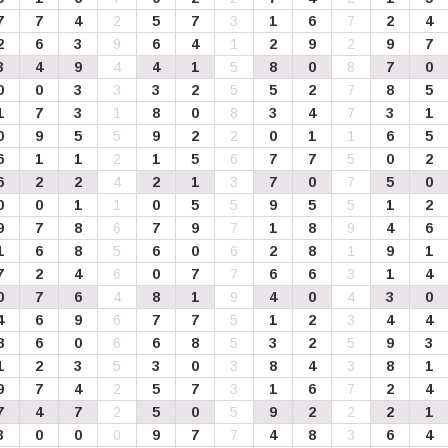
7
7
4
2
5
7
3
1
6
7
2
4
2
6
3
9
6
4
1
2
9
2
9
7
3
4
9
4
4
1
5
8
0
8
7
0
0
0
3
3
3
2
5
5
2
7
8
5
1
7
3
1
8
0
8
3
4
7
3
1
0
9
5
5
9
2
2
0
1
1
6
5
6
1
1
2
1
5
6
7
7
5
0
2
6
2
2
4
2
1
3
7
0
7
5
0
0
0
1
1
0
5
5
9
5
5
1
2
9
7
8
6
7
9
7
1
8
9
4
6
1
6
8
5
6
0
6
2
8
1
9
1
7
2
4
6
0
7
7
6
6
3
1
4
0
7
6
4
8
1
9
4
0
4
3
0
4
6
9
6
7
7
5
1
2
3
4
4
8
6
0
6
6
8
5
3
2
5
9
3
1
2
3
5
3
0
3
8
4
3
8
1
9
7
4
2
5
7
3
1
6
7
2
4
7
4
7
2
5
0
5
9
2
2
2
1
3
0
0
0
9
7
7
4
8
3
6
4