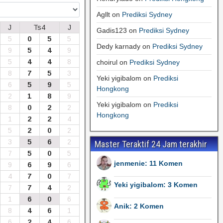
Agllt
on
Prediksi Sydney
J
Ts4
J
Gadis123
on
Prediksi Sydney
5
0
5
5
Dedy karnady
on
Prediksi Sydney
9
5
4
9
5
4
4
8
choirul
on
Prediksi Sydney
8
7
5
3
Yeki yigibalom
on
Prediksi
6
5
9
5
Hongkong
2
1
8
9
Yeki yigibalom
on
Prediksi
8
0
2
2
Hongkong
1
2
2
4
5
2
0
2
3
5
6
2
Master Teraktif 24 Jam terakhir
7
5
0
5
jenmenie: 11 Komen
9
6
9
6
4
7
0
7
Yeki yigibalom: 3 Komen
7
7
4
2
1
6
0
6
Anik: 2 Komen
8
4
6
1
6
2
4
6