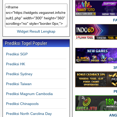
F
Widget Result Lengkap
Prediksi Togel Populer
Prediksi SGP
Prediksi HK
3
Prediksi Sydney
Prediksi Taiwan
P
Prediksi Magnum Cambodia
Prediksi Chinapools
Prediksi North Carolina Day
ANG