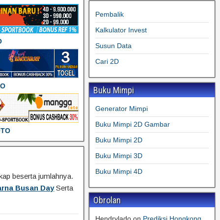
Pembalik
Kalkulator Invest
O
Susun Data
Cari 2D
TO
Buku Mimpi
Generator Mimpi
Buku Mimpi 2D Gambar
TO
Buku Mimpi 2D
Buku Mimpi 3D
Buku Mimpi 4D
kap beserta jumlahnya.
arna Busan Day
Serta
Obrolan
Hendrylado
on
Prediksi Hongkong