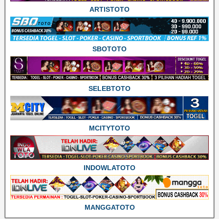
ARTISTOTO
SBOTOTO
SELEBTOTO
MCITYTOTO
INDOWLATOTO
MANGGATOTO