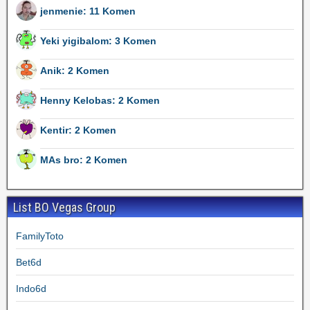
jenmenie: 11 Komen
Yeki yigibalom: 3 Komen
Anik: 2 Komen
Henny Kelobas: 2 Komen
Kentir: 2 Komen
MAs bro: 2 Komen
List BO Vegas Group
FamilyToto
Bet6d
Indo6d