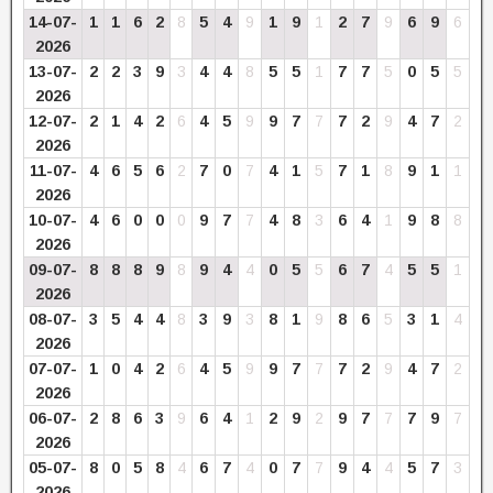
14-07-
1
1
6
2
8
5
4
9
1
9
1
2
7
9
6
9
6
2026
13-07-
2
2
3
9
3
4
4
8
5
5
1
7
7
5
0
5
5
2026
12-07-
2
1
4
2
6
4
5
9
9
7
7
7
2
9
4
7
2
2026
11-07-
4
6
5
6
2
7
0
7
4
1
5
7
1
8
9
1
1
2026
10-07-
4
6
0
0
0
9
7
7
4
8
3
6
4
1
9
8
8
2026
09-07-
8
8
8
9
8
9
4
4
0
5
5
6
7
4
5
5
1
2026
08-07-
3
5
4
4
8
3
9
3
8
1
9
8
6
5
3
1
4
2026
07-07-
1
0
4
2
6
4
5
9
9
7
7
7
2
9
4
7
2
2026
06-07-
2
8
6
3
9
6
4
1
2
9
2
9
7
7
7
9
7
2026
05-07-
8
0
5
8
4
6
7
4
0
7
7
9
4
4
5
7
3
2026