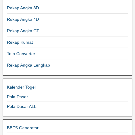
Rekap Angka 3D
Rekap Angka 4D
Rekap Angka CT
Rekap Kumat
Toto Converter
Rekap Angka Lengkap
Kalender Togel
Pola Dasar
Pola Dasar ALL
BBFS Generator