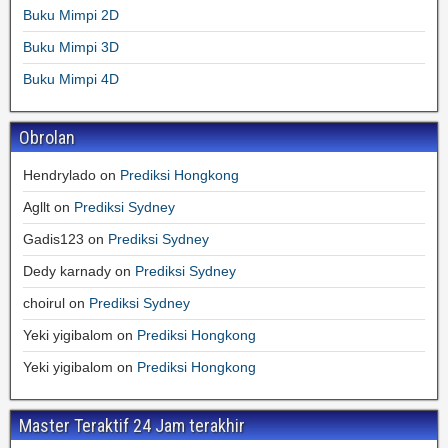
Buku Mimpi 2D
Buku Mimpi 3D
Buku Mimpi 4D
Obrolan
Hendrylado
on
Prediksi Hongkong
Agllt
on
Prediksi Sydney
Gadis123
on
Prediksi Sydney
Dedy karnady
on
Prediksi Sydney
choirul
on
Prediksi Sydney
Yeki yigibalom
on
Prediksi Hongkong
Yeki yigibalom
on
Prediksi Hongkong
Master Teraktif 24 Jam terakhir