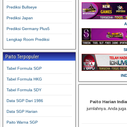
Prediksi Bullseye
Prediksi Japan
A
Prediksi Germany Plus5
Lengkap Room Prediksi
S
Paito Terpopuler
Tabel Formula SGP
IN
Tabel Formula HKG
Tabel Formula SDY
Data SGP Dari 1986
Paito Harian Indi
jumlahnya. Anda juga
Data SGP Harian
Paito Warna SGP