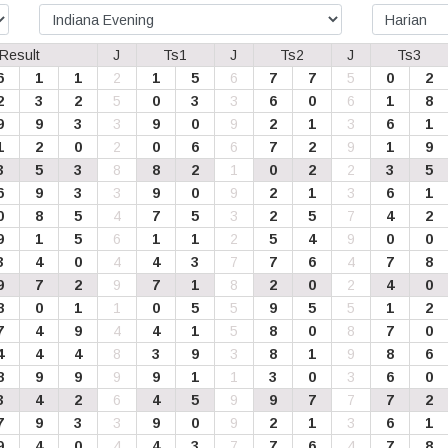
Result
J
Ts1
J
Ts2
J
Ts3
6
1
1
2
1
5
6
7
7
5
0
2
2
3
2
5
0
3
3
6
0
6
1
8
9
9
3
3
9
0
9
2
1
3
6
1
1
2
0
2
0
6
6
7
2
9
1
9
3
5
3
8
8
2
1
0
2
2
3
5
6
9
3
3
9
0
9
2
1
3
6
1
0
8
5
4
7
5
3
2
5
7
4
2
9
1
5
6
1
1
2
5
4
9
0
0
3
4
0
4
4
3
7
7
6
4
7
8
9
7
2
9
7
1
8
2
0
2
4
0
8
0
1
1
0
5
5
9
5
5
1
2
7
4
9
4
4
1
5
8
0
8
7
0
4
4
4
8
3
9
3
8
1
9
8
6
8
9
9
9
9
1
1
3
0
3
6
0
3
4
2
6
4
5
9
9
7
7
7
2
7
9
3
3
9
0
9
2
1
3
6
1
9
4
0
4
4
3
7
7
6
4
7
8