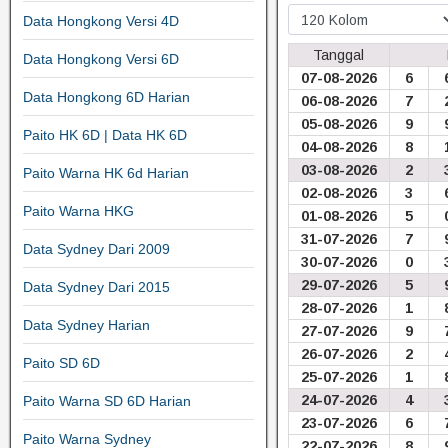
Data Hongkong Versi 4D
Tanggal
Data Hongkong Versi 6D
07-08-2026
6
Data Hongkong 6D Harian
06-08-2026
7
05-08-2026
9
Paito HK 6D | Data HK 6D
04-08-2026
8
03-08-2026
2
Paito Warna HK 6d Harian
02-08-2026
3
Paito Warna HKG
01-08-2026
5
31-07-2026
7
Data Sydney Dari 2009
30-07-2026
0
29-07-2026
5
Data Sydney Dari 2015
28-07-2026
1
Data Sydney Harian
27-07-2026
9
26-07-2026
2
Paito SD 6D
25-07-2026
1
24-07-2026
4
Paito Warna SD 6D Harian
23-07-2026
6
Paito Warna Sydney
22-07-2026
8