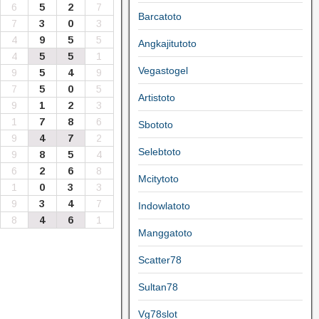
6
5
2
7
Barcatoto
7
3
0
3
4
9
5
5
Angkajitutoto
4
5
5
1
Vegastogel
9
5
4
9
7
5
0
5
Artistoto
9
1
2
3
1
7
8
6
Sbototo
9
4
7
2
Selebtoto
9
8
5
4
6
2
6
8
Mcitytoto
1
0
3
3
9
3
4
7
Indowlatoto
8
4
6
1
Manggatoto
Scatter78
Sultan78
Vg78slot