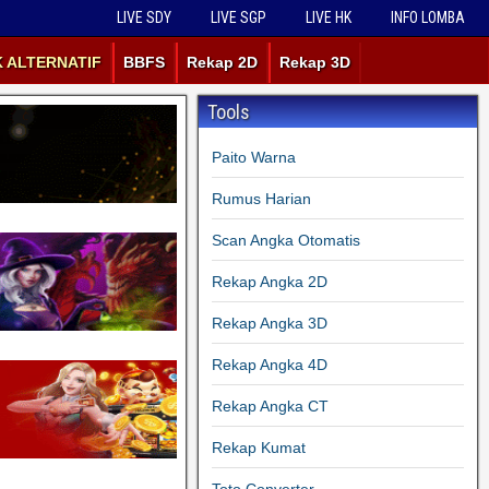
LIVE SDY
LIVE SGP
LIVE HK
INFO LOMBA
K ALTERNATIF
BBFS
Rekap 2D
Rekap 3D
Tools
Paito Warna
Rumus Harian
Scan Angka Otomatis
Rekap Angka 2D
Rekap Angka 3D
Rekap Angka 4D
Rekap Angka CT
Rekap Kumat