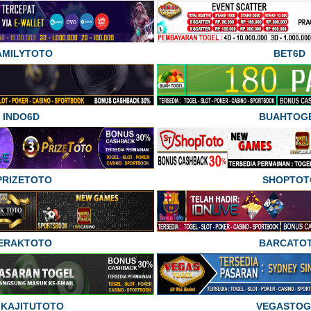
AMILYTOTO
BET6D
INDO6D
BUAHTOG
PRIZETOTO
SHOPTOT
ERAKTOTO
BARCATO
KAJITUTOTO
VEGASTOG