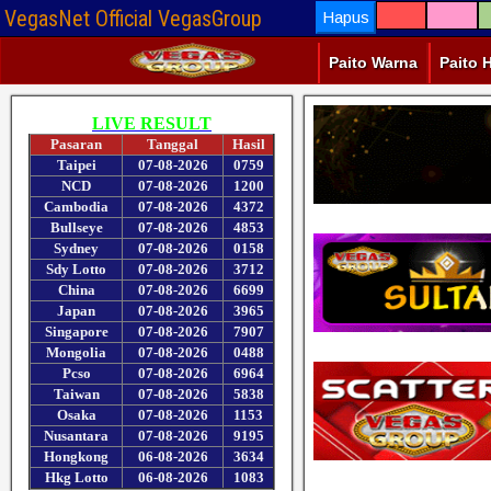
VegasNet Official VegasGroup
Hapus
Paito Warna
Paito 