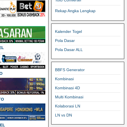
Toto Converter
Rekap Angka Lengkap
Kalender Togel
Pola Dasar
EL
Pola Dasar ALL
BBFS Generator
O
Kombinasi
Kombinasi 4D
Multi Kombinasi
TO
Kolaborasi LN
LN vs DN
EL