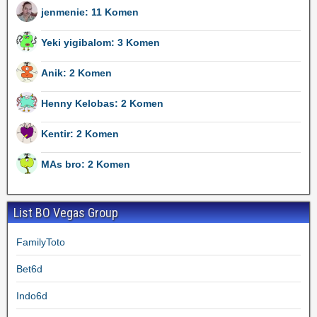
jenmenie: 11 Komen
Yeki yigibalom: 3 Komen
Anik: 2 Komen
Henny Kelobas: 2 Komen
Kentir: 2 Komen
MAs bro: 2 Komen
List BO Vegas Group
FamilyToto
Bet6d
Indo6d