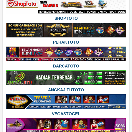
SHOPTOTO
PERAKTOTO
BARCATOTO
ANGKAJITUTOTO
VEGASTOGEL