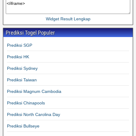
Widget Result Lengkap
Prediksi Togel Populer
Prediksi SGP
Prediksi HK
Prediksi Sydney
Prediksi Taiwan
Prediksi Magnum Cambodia
Prediksi Chinapools
Prediksi North Carolina Day
Prediksi Bullseye