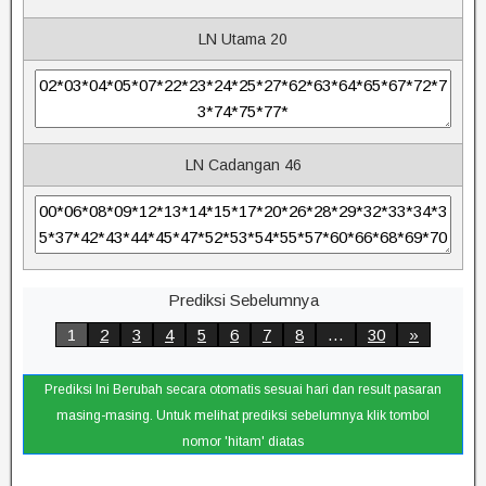
LN Utama 20
LN Cadangan 46
Prediksi Sebelumnya
1
2
3
4
5
6
7
8
…
30
»
Prediksi Ini Berubah secara otomatis sesuai hari dan result pasaran
masing-masing. Untuk melihat prediksi sebelumnya klik tombol
nomor 'hitam' diatas