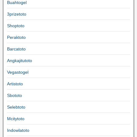
Buahtogel
3prizetoto
Shoptoto
Peraktoto
Barcatoto
Angkajitutoto
Vegastogel
Artistoto
Sbototo
Selebtoto
Mcitytoto
Indowlatoto