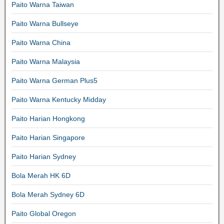
Paito Warna Taiwan
Paito Warna Bullseye
Paito Warna China
Paito Warna Malaysia
Paito Warna German Plus5
Paito Warna Kentucky Midday
Paito Harian Hongkong
Paito Harian Singapore
Paito Harian Sydney
Bola Merah HK 6D
Bola Merah Sydney 6D
Paito Global Oregon