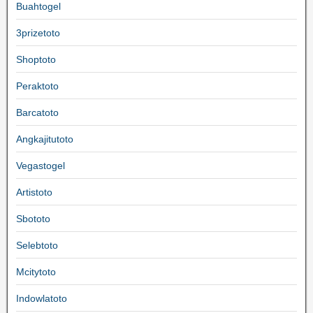
Buahtogel
3prizetoto
Shoptoto
Peraktoto
Barcatoto
Angkajitutoto
Vegastogel
Artistoto
Sbototo
Selebtoto
Mcitytoto
Indowlatoto