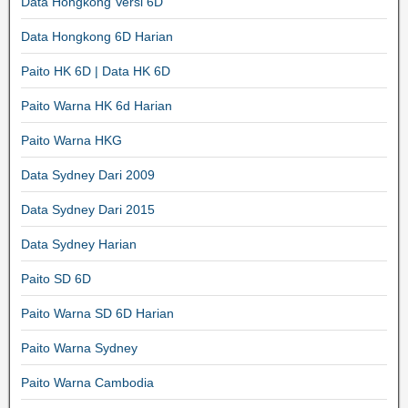
Data Hongkong Versi 6D
Data Hongkong 6D Harian
Paito HK 6D | Data HK 6D
Paito Warna HK 6d Harian
Paito Warna HKG
Data Sydney Dari 2009
Data Sydney Dari 2015
Data Sydney Harian
Paito SD 6D
Paito Warna SD 6D Harian
Paito Warna Sydney
Paito Warna Cambodia