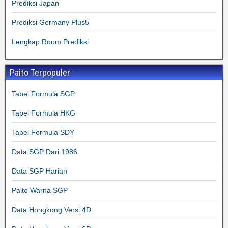
Prediksi Japan
Prediksi Germany Plus5
Lengkap Room Prediksi
Paito Terpopuler
Tabel Formula SGP
Tabel Formula HKG
Tabel Formula SDY
Data SGP Dari 1986
Data SGP Harian
Paito Warna SGP
Data Hongkong Versi 4D