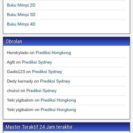
Buku Mimpi 2D
Buku Mimpi 3D
Buku Mimpi 4D
Obrolan
Hendrylado
on
Prediksi Hongkong
Agllt
on
Prediksi Sydney
Gadis123
on
Prediksi Sydney
Dedy karnady
on
Prediksi Sydney
choirul
on
Prediksi Sydney
Yeki yigibalom
on
Prediksi Hongkong
Yeki yigibalom
on
Prediksi Hongkong
Master Teraktif 24 Jam terakhir