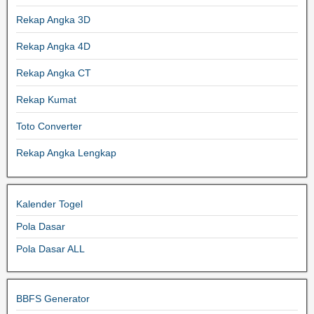
Rekap Angka 3D
Rekap Angka 4D
Rekap Angka CT
Rekap Kumat
Toto Converter
Rekap Angka Lengkap
Kalender Togel
Pola Dasar
Pola Dasar ALL
BBFS Generator