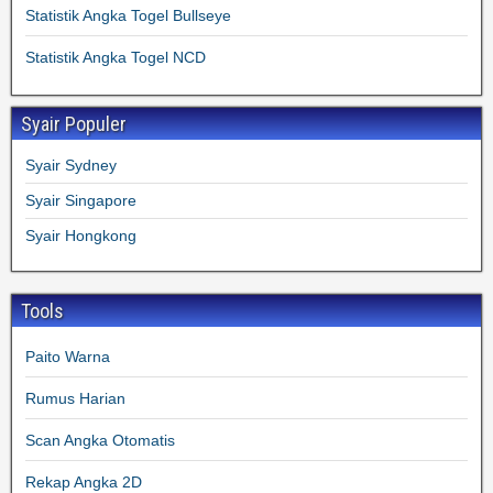
Statistik Angka Togel Bullseye
Statistik Angka Togel NCD
Syair Populer
Syair Sydney
Syair Singapore
Syair Hongkong
Tools
Paito Warna
Rumus Harian
Scan Angka Otomatis
Rekap Angka 2D