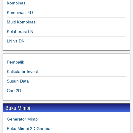
Kombinasi
Kombinasi 4D
Multi Kombinasi
Kolaborasi LN
LN vs DN
Pembalik
Kalkulator Invest
Susun Data
Cari 2D
Buku Mimpi
Generator Mimpi
Buku Mimpi 2D Gambar