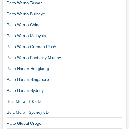
Paito Warna Taiwan
Paito Warna Bullseye
Paito Warna China
Paito Warna Malaysia
Paito Warna German Plus5
Paito Warna Kentucky Midday
Paito Harian Hongkong
Paito Harian Singapore
Paito Harian Sydney
Bola Merah HK 6D
Bola Merah Sydney 6D
Paito Global Oregon