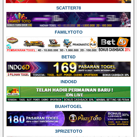
SCATTER78
FAMILYTOTO
BET6D
INDO6D
BUAHTOGEL
3PRIZETOTO