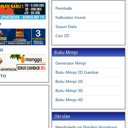
Pembalik
Kalkulator Invest
O
Susun Data
Cari 2D
TO
Buku Mimpi
Generator Mimpi
Buku Mimpi 2D Gambar
TO
Buku Mimpi 2D
Buku Mimpi 3D
Buku Mimpi 4D
Obrolan
Hendrylado
on
Prediksi Hongkong