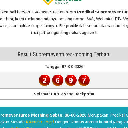
g kembali bersama vegasnet dalam room
Prediksi Supremeventu
ediksi, kami melarang adanya posting nomor WA, Web atau FB. Veg
ware, atau aplikasi togel lainnya. Berprediksilah secara damai dan ele
menjadi pengunjung setia vegasnet
Result Supremeventures-morning Terbaru
Tanggal 07-08-2026
2
6
9
7
Selamat untuk yang Jackpot!!!
premeventures Morning Sabtu, 08-08-2026
Merupakan Prediksi 
gkan Metode
Kalender Togel
Dengan Rumus-rumus kontrol yang sud