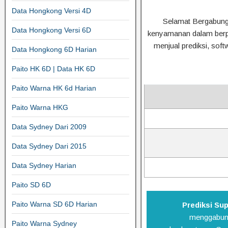
Data Hongkong Versi 4D
Selamat Bergabun
Data Hongkong Versi 6D
kenyamanan dalam berpr
menjual prediksi, soft
Data Hongkong 6D Harian
Paito HK 6D | Data HK 6D
Paito Warna HK 6d Harian
Paito Warna HKG
Data Sydney Dari 2009
Data Sydney Dari 2015
Data Sydney Harian
Paito SD 6D
Paito Warna SD 6D Harian
Prediksi Su
menggabun
Paito Warna Sydney