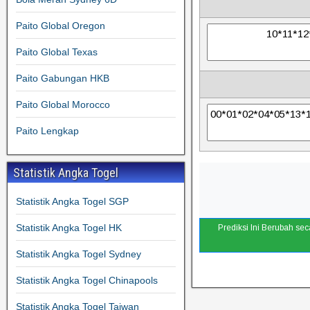
Paito Global Oregon
Paito Global Texas
Paito Gabungan HKB
Paito Global Morocco
Paito Lengkap
Statistik Angka Togel
Statistik Angka Togel SGP
Statistik Angka Togel HK
Prediksi Ini Berubah se
Statistik Angka Togel Sydney
Statistik Angka Togel Chinapools
Statistik Angka Togel Taiwan