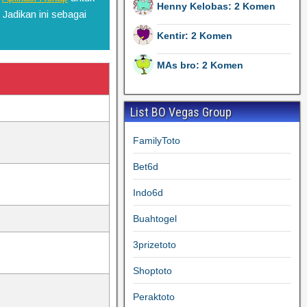
Henny Kelobas: 2 Komen
. Jadikan ini sebagai
Kentir: 2 Komen
MAs bro: 2 Komen
List BO Vegas Group
FamilyToto
Bet6d
Indo6d
Buahtogel
3prizetoto
Shoptoto
Peraktoto