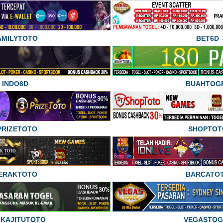
AMILYTOTO
BET6D
INDO6D
BUAHTOG
PRIZETOTO
SHOPTOT
ERAKTOTO
BARCATO
KAJITUTOTO
VEGASTOG