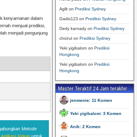
Agllt
on
Prediksi Sydney
uk kenyamanan dalam
Gadis123
on
Prediksi Sydney
rnah menjual prediksi,
Dedy karnady
on
Prediksi Sydney
telah menjadi pengunjung
choirul
on
Prediksi Sydney
Yeki yigibalom
on
Prediksi
Hongkong
Yeki yigibalom
on
Prediksi
Hongkong
Master Teraktif 24 Jam terakhir
jenmenie: 11 Komen
Yeki yigibalom: 3 Komen
Anik: 2 Komen
gabungkan Metode
n
Aplikasi Rekap
untuk