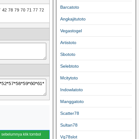
Barcatoto
7 42 78 79 70 71 77 72
Angkajitutoto
Vegastogel
Artistoto
Sbototo
Selebtoto
Mcitytoto
Indowlatoto
Manggatoto
Scatter78
Sultan78
i sebelumnya klik tombol
Vg78slot