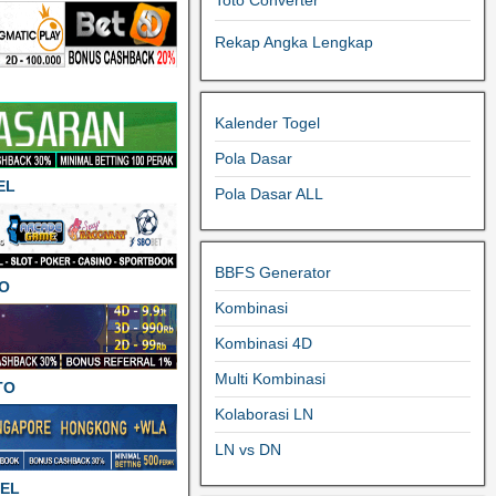
Toto Converter
Rekap Angka Lengkap
Kalender Togel
Pola Dasar
EL
Pola Dasar ALL
BBFS Generator
O
Kombinasi
Kombinasi 4D
Multi Kombinasi
TO
Kolaborasi LN
LN vs DN
EL