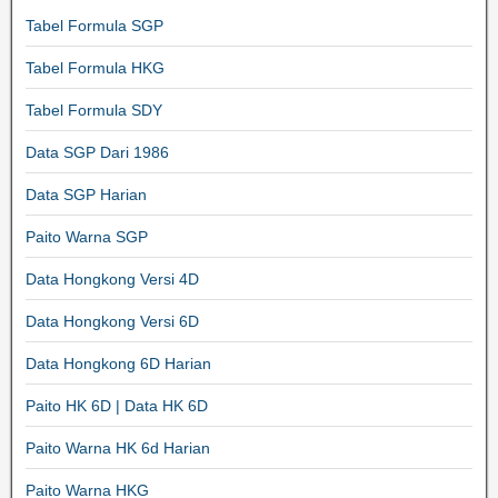
Tabel Formula SGP
Tabel Formula HKG
Tabel Formula SDY
Data SGP Dari 1986
Data SGP Harian
Paito Warna SGP
Data Hongkong Versi 4D
Data Hongkong Versi 6D
Data Hongkong 6D Harian
Paito HK 6D | Data HK 6D
Paito Warna HK 6d Harian
Paito Warna HKG