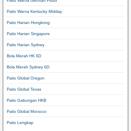
Paito Warna German Plus5
Paito Warna Kentucky Midday
Paito Harian Hongkong
Paito Harian Singapore
Paito Harian Sydney
Bola Merah HK 6D
Bola Merah Sydney 6D
Paito Global Oregon
Paito Global Texas
Paito Gabungan HKB
Paito Global Morocco
Paito Lengkap