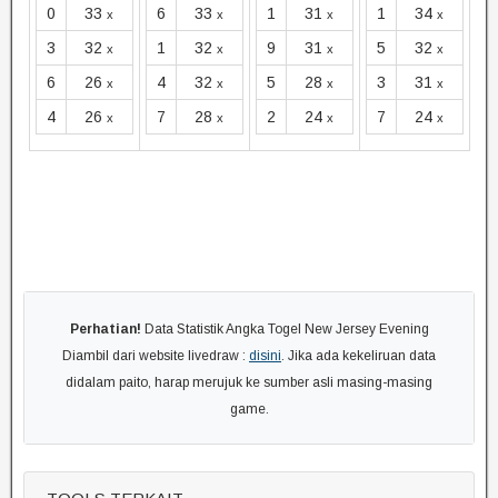
0
33
6
33
1
31
1
34
x
x
x
x
3
32
1
32
9
31
5
32
x
x
x
x
6
26
4
32
5
28
3
31
x
x
x
x
4
26
7
28
2
24
7
24
x
x
x
x
Perhatian!
Data Statistik Angka Togel New Jersey Evening
Diambil dari website livedraw :
disini
. Jika ada kekeliruan data
didalam paito, harap merujuk ke sumber asli masing-masing
game.