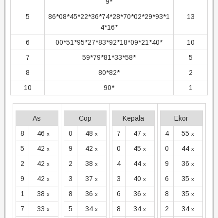
9*
5
86*08*45*22*36*74*28*70*02*29*93*1
13
4*16*
6
00*51*95*27*83*92*18*09*21*40*
10
7
59*79*81*33*58*
5
8
80*82*
2
10
90*
1
As
Cop
Kepala
Ekor
8
46
0
48
7
47
4
55
x
x
x
x
5
42
9
42
0
45
0
44
x
x
x
x
2
42
2
38
4
44
9
36
x
x
x
x
9
42
3
37
3
40
6
35
x
x
x
x
1
38
8
36
6
36
8
35
x
x
x
x
7
33
5
34
8
34
2
34
x
x
x
x