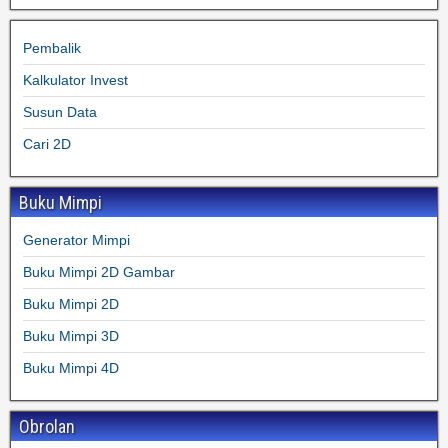
Pembalik
Kalkulator Invest
Susun Data
Cari 2D
Buku Mimpi
Generator Mimpi
Buku Mimpi 2D Gambar
Buku Mimpi 2D
Buku Mimpi 3D
Buku Mimpi 4D
Obrolan