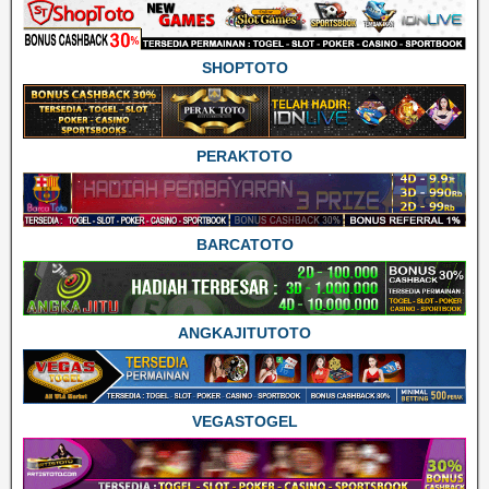
SHOPTOTO
PERAKTOTO
BARCATOTO
ANGKAJITUTOTO
VEGASTOGEL