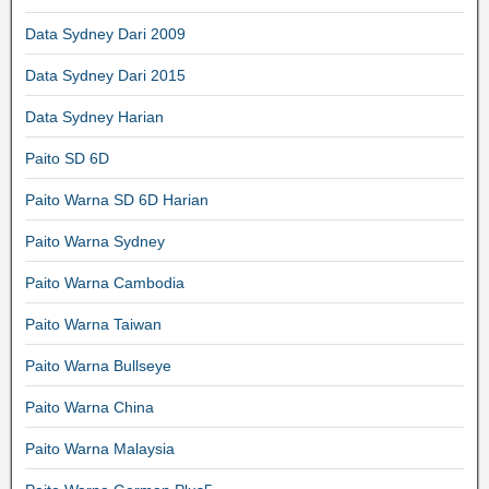
Data Sydney Dari 2009
Data Sydney Dari 2015
Data Sydney Harian
Paito SD 6D
Paito Warna SD 6D Harian
Paito Warna Sydney
Paito Warna Cambodia
Paito Warna Taiwan
Paito Warna Bullseye
Paito Warna China
Paito Warna Malaysia