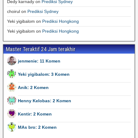
Dedy karnady
on
Prediksi Sydney
choirul
on
Prediksi Sydney
Yeki yigibalom
on
Prediksi Hongkong
Yeki yigibalom
on
Prediksi Hongkong
Master Teraktif 24 Jam terakhir
jenmenie: 11 Komen
Yeki yigibalom: 3 Komen
Anik: 2 Komen
Henny Kelobas: 2 Komen
Kentir: 2 Komen
MAs bro: 2 Komen