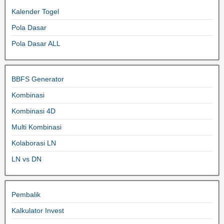
Kalender Togel
Pola Dasar
Pola Dasar ALL
BBFS Generator
Kombinasi
Kombinasi 4D
Multi Kombinasi
Kolaborasi LN
LN vs DN
Pembalik
Kalkulator Invest