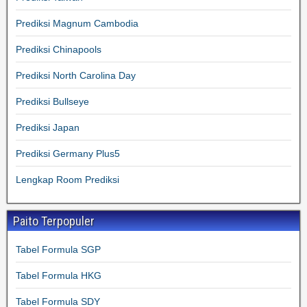
Prediksi Magnum Cambodia
Prediksi Chinapools
Prediksi North Carolina Day
Prediksi Bullseye
Prediksi Japan
Prediksi Germany Plus5
Lengkap Room Prediksi
Paito Terpopuler
Tabel Formula SGP
Tabel Formula HKG
Tabel Formula SDY