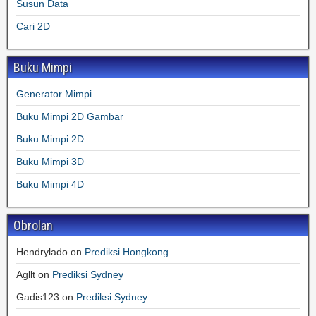
Susun Data
Cari 2D
Buku Mimpi
Generator Mimpi
Buku Mimpi 2D Gambar
Buku Mimpi 2D
Buku Mimpi 3D
Buku Mimpi 4D
Obrolan
Hendrylado
on
Prediksi Hongkong
Agllt
on
Prediksi Sydney
Gadis123
on
Prediksi Sydney