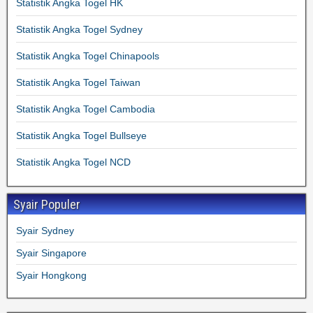
Statistik Angka Togel HK
Statistik Angka Togel Sydney
Statistik Angka Togel Chinapools
Statistik Angka Togel Taiwan
Statistik Angka Togel Cambodia
Statistik Angka Togel Bullseye
Statistik Angka Togel NCD
Syair Populer
Syair Sydney
Syair Singapore
Syair Hongkong