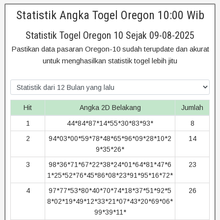
Statistik Angka Togel Oregon 10:00 Wib
Statistik Togel Oregon 10 Sejak 09-08-2025
Pastikan data pasaran Oregon-10 sudah terupdate dan akurat
untuk menghasilkan statistik togel lebih jitu
Hit
Angka 2D Belakang
Jumlah
1
44*84*87*14*55*30*83*93*
8
2
94*03*00*59*78*48*65*96*09*28*10*2
14
9*35*26*
3
98*36*71*67*22*38*24*01*64*81*47*6
23
1*25*52*76*45*86*08*23*91*95*16*72*
4
97*77*53*80*40*70*74*18*37*51*92*5
26
8*02*19*49*12*33*21*07*43*20*69*06*
99*39*11*