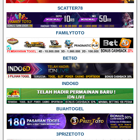
SCATTER78
FAMILYTOTO
BET6D
INDO6D
BUAHTOGEL
3PRIZETOTO