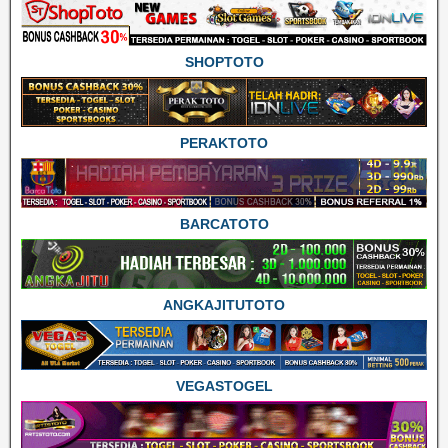
SHOPTOTO
PERAKTOTO
BARCATOTO
ANGKAJITUTOTO
VEGASTOGEL