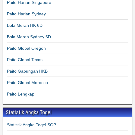
Paito Harian Singapore
Paito Harian Sydney
Bola Merah HK 6D
Bola Merah Sydney 6D
Paito Global Oregon
Paito Global Texas
Paito Gabungan HKB
Paito Global Morocco
Paito Lengkap
Statistik Angka Togel
Statistik Angka Togel SGP