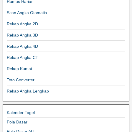
Rumus Harian
Scan Angka Otomatis
Rekap Angka 2D
Rekap Angka 3D
Rekap Angka 4D
Rekap Angka CT
Rekap Kumat
Toto Converter
Rekap Angka Lengkap
Kalender Togel
Pola Dasar
Pola Dasar ALL