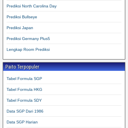
Prediksi North Carolina Day
Prediksi Bullseye
Prediksi Japan
Prediksi Germany Plus5
Lengkap Room Prediksi
Paito Terpopuler
Tabel Formula SGP
Tabel Formula HKG
Tabel Formula SDY
Data SGP Dari 1986
Data SGP Harian