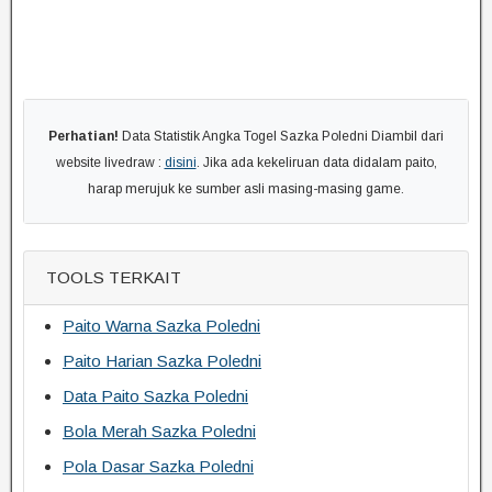
Perhatian!
Data Statistik Angka Togel Sazka Poledni Diambil dari
website livedraw :
disini
. Jika ada kekeliruan data didalam paito,
harap merujuk ke sumber asli masing-masing game.
TOOLS TERKAIT
Paito Warna Sazka Poledni
Paito Harian Sazka Poledni
Data Paito Sazka Poledni
Bola Merah Sazka Poledni
Pola Dasar Sazka Poledni