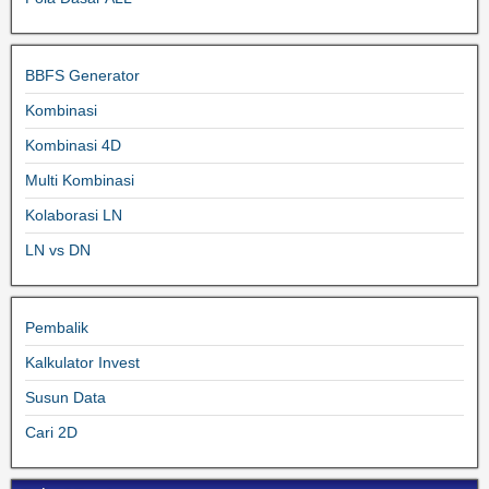
BBFS Generator
Kombinasi
Kombinasi 4D
Multi Kombinasi
Kolaborasi LN
LN vs DN
Pembalik
Kalkulator Invest
Susun Data
Cari 2D