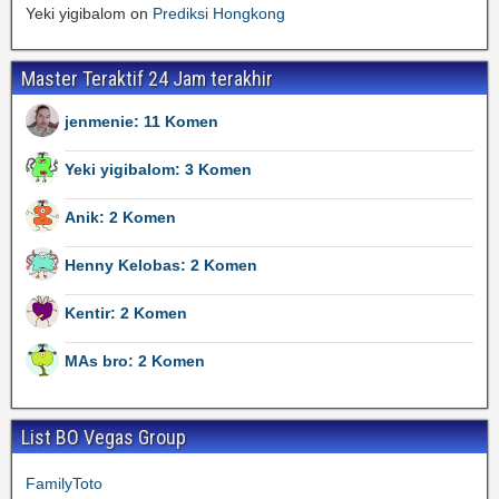
Yeki yigibalom
on
Prediksi Hongkong
Master Teraktif 24 Jam terakhir
jenmenie: 11 Komen
Yeki yigibalom: 3 Komen
Anik: 2 Komen
Henny Kelobas: 2 Komen
Kentir: 2 Komen
MAs bro: 2 Komen
List BO Vegas Group
FamilyToto