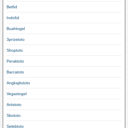
Bet6d
Indo6d
Buahtogel
3prizetoto
Shoptoto
Peraktoto
Barcatoto
Angkajitutoto
Vegastogel
Artistoto
Sbototo
Selebtoto