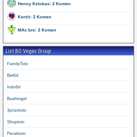
Henny Kelobas: 2 Komen
Kentir: 2 Komen
MAs bro: 2 Komen
List BO Vegas Group
FamilyToto
Bet6d
Indo6d
Buahtogel
3prizetoto
Shoptoto
Peraktoto