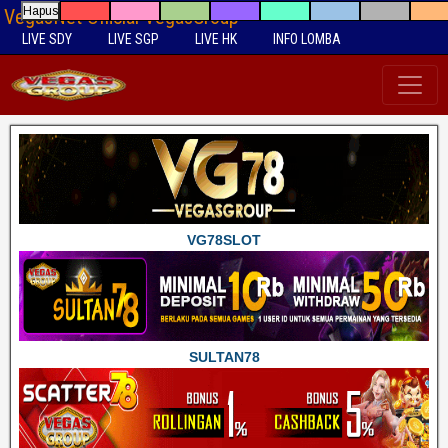
Hapus
VegasNet Official VegasGroup
LIVE SDY
LIVE SGP
LIVE HK
INFO LOMBA
VG78SLOT
SULTAN78