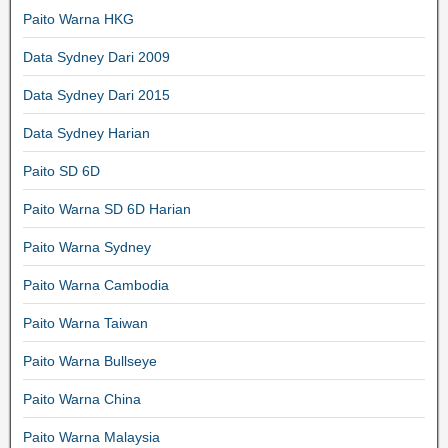
Paito Warna HKG
Data Sydney Dari 2009
Data Sydney Dari 2015
Data Sydney Harian
Paito SD 6D
Paito Warna SD 6D Harian
Paito Warna Sydney
Paito Warna Cambodia
Paito Warna Taiwan
Paito Warna Bullseye
Paito Warna China
Paito Warna Malaysia