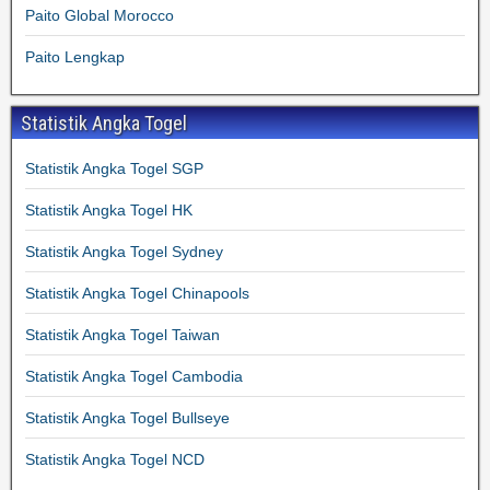
Paito Global Morocco
Paito Lengkap
Statistik Angka Togel
Statistik Angka Togel SGP
Statistik Angka Togel HK
Statistik Angka Togel Sydney
Statistik Angka Togel Chinapools
Statistik Angka Togel Taiwan
Statistik Angka Togel Cambodia
Statistik Angka Togel Bullseye
Statistik Angka Togel NCD