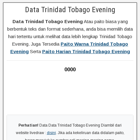
Data Trinidad Tobago Evening
Data Trinidad Tobago Evening
Atau paito biasa yang
berbentuk teks dan format sederhana, anda bisa memilih data
hari tertentu untuk melihat data lebih lengkap Trinidad Tobago
Evening. Juga Tersedia
Paito Warna Trinidad Tobago
Evening
Serta
Paito Harian Trinidad Tobago Evening
0000
Perhatian!
Data Data Trinidad Tobago Evening Diambil dari
website livedraw :
disini
. Jika ada kekeliruan data didalam paito,