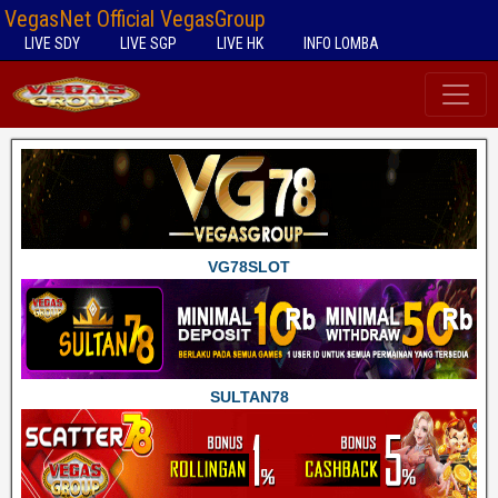
VegasNet Official VegasGroup
LIVE SDY
LIVE SGP
LIVE HK
INFO LOMBA
VG78SLOT
SULTAN78