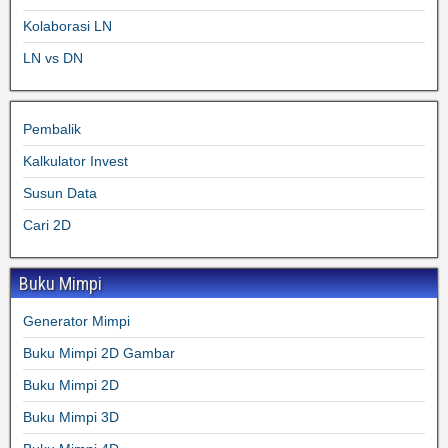
Kolaborasi LN
LN vs DN
Pembalik
Kalkulator Invest
Susun Data
Cari 2D
Buku Mimpi
Generator Mimpi
Buku Mimpi 2D Gambar
Buku Mimpi 2D
Buku Mimpi 3D