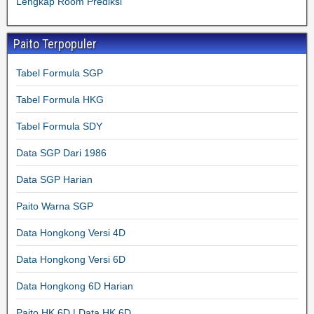
Lengkap Room Prediksi
Paito Terpopuler
Tabel Formula SGP
Tabel Formula HKG
Tabel Formula SDY
Data SGP Dari 1986
Data SGP Harian
Paito Warna SGP
Data Hongkong Versi 4D
Data Hongkong Versi 6D
Data Hongkong 6D Harian
Paito HK 6D | Data HK 6D