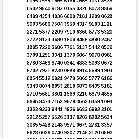
0095 7555 1665 6164 7665 1031 8536
0502 9540 9183 0155 0320 8073 8869
6489 4354 4036 6000 7181 1209 0628
9003 5686 7504 3959 4314 9183 1121
2271 5877 2209 7910 6360 8773 5320
2722 8123 3680 1904 9459 4880 2487
1895 7220 5686 7761 5137 5442 0539
3709 1251 3341 1370 6064 9078 0961
8780 3469 9740 0341 4883 5093 0672
9702 7931 8230 0988 4914 5699 1903
8854 5512 6821 9470 5069 5777 6186
9343 8074 8953 2818 6873 6435 5181
2710 5681 3801 1569 3210 6979 4855
5645 8473 7153 9579 3563 6359 1093
1353 9233 9441 4926 6683 6992 3101
2212 5257 5526 3137 8202 8202 5634
3085 5428 2148 9571 0679 2781 3357
9623 6036 0740 9307 2145 3120 6592