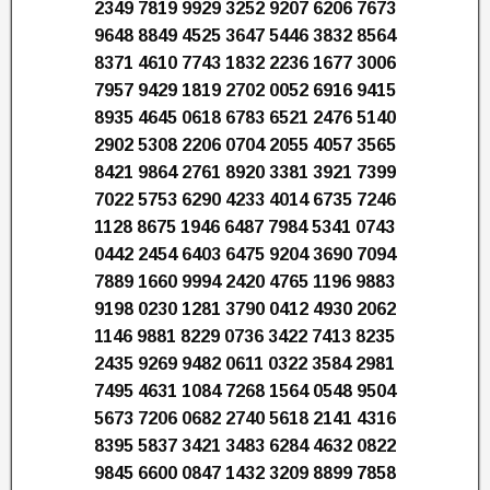
2349 7819 9929 3252 9207 6206 7673
9648 8849 4525 3647 5446 3832 8564
8371 4610 7743 1832 2236 1677 3006
7957 9429 1819 2702 0052 6916 9415
8935 4645 0618 6783 6521 2476 5140
2902 5308 2206 0704 2055 4057 3565
8421 9864 2761 8920 3381 3921 7399
7022 5753 6290 4233 4014 6735 7246
1128 8675 1946 6487 7984 5341 0743
0442 2454 6403 6475 9204 3690 7094
7889 1660 9994 2420 4765 1196 9883
9198 0230 1281 3790 0412 4930 2062
1146 9881 8229 0736 3422 7413 8235
2435 9269 9482 0611 0322 3584 2981
7495 4631 1084 7268 1564 0548 9504
5673 7206 0682 2740 5618 2141 4316
8395 5837 3421 3483 6284 4632 0822
9845 6600 0847 1432 3209 8899 7858