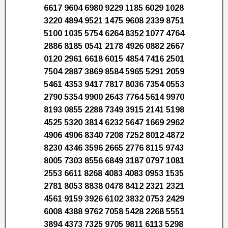
6617 9604 6980 9229 1185 6029 1028
3220 4894 9521 1475 9608 2339 8751
5100 1035 5754 6264 8352 1077 4764
2886 8185 0541 2178 4926 0882 2667
0120 2961 6618 6015 4854 7416 2501
7504 2887 3869 8584 5965 5291 2059
5461 4353 9417 7817 8036 7354 0553
2790 5354 9900 2643 7764 5614 9970
8193 0855 2288 7349 3915 2141 5198
4525 5320 3814 6232 5647 1669 2962
4906 4906 8340 7208 7252 8012 4872
8230 4346 3596 2665 2776 8115 9743
8005 7303 8556 6849 3187 0797 1081
2553 6611 8268 4083 4083 0953 1535
2781 8053 8838 0478 8412 2321 2321
4561 9159 3926 6102 3832 0753 2429
6008 4388 9762 7058 5428 2268 5551
3894 4373 7325 9705 9811 6113 5298