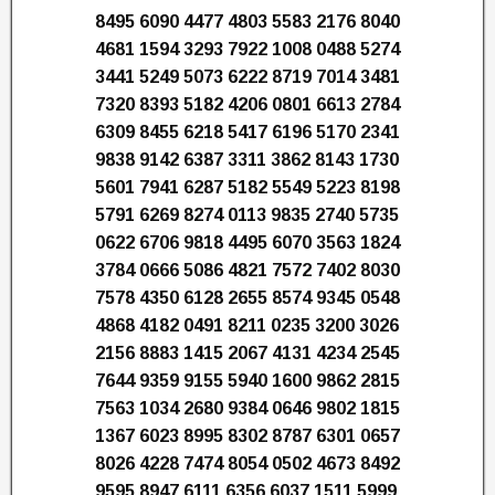
8495 6090 4477 4803 5583 2176 8040
4681 1594 3293 7922 1008 0488 5274
3441 5249 5073 6222 8719 7014 3481
7320 8393 5182 4206 0801 6613 2784
6309 8455 6218 5417 6196 5170 2341
9838 9142 6387 3311 3862 8143 1730
5601 7941 6287 5182 5549 5223 8198
5791 6269 8274 0113 9835 2740 5735
0622 6706 9818 4495 6070 3563 1824
3784 0666 5086 4821 7572 7402 8030
7578 4350 6128 2655 8574 9345 0548
4868 4182 0491 8211 0235 3200 3026
2156 8883 1415 2067 4131 4234 2545
7644 9359 9155 5940 1600 9862 2815
7563 1034 2680 9384 0646 9802 1815
1367 6023 8995 8302 8787 6301 0657
8026 4228 7474 8054 0502 4673 8492
9595 8947 6111 6356 6037 1511 5999