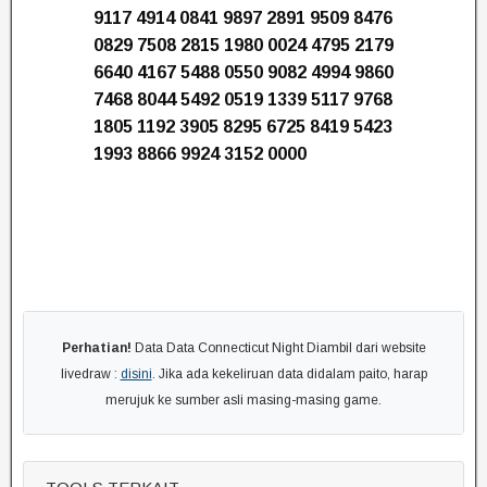
9117 4914 0841 9897 2891 9509 8476
0829 7508 2815 1980 0024 4795 2179
6640 4167 5488 0550 9082 4994 9860
7468 8044 5492 0519 1339 5117 9768
1805 1192 3905 8295 6725 8419 5423
1993 8866 9924 3152 0000
Perhatian!
Data Data Connecticut Night Diambil dari website
livedraw :
disini
. Jika ada kekeliruan data didalam paito, harap
merujuk ke sumber asli masing-masing game.