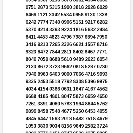
0751 2873 5315 1900 3818 2928 6029
6469 1121 3342 5534 0958 9130 1338
6242 7774 7340 0906 5151 9217 6282
5370 4214 3393 9224 1816 5632 2484
8411 4453 4823 4796 7987 6894 7950
3416 9213 7265 2326 6621 1557 8716
9323 6472 7844 2811 8402 8467 7771
8040 7059 8688 5610 9489 2623 6054
2133 8672 3723 9662 0818 5287 0780
7946 8963 6403 9000 7066 4716 9993
9335 2453 5518 7792 8308 5396 9875
4034 4154 0386 0631 1647 4167 4562
9688 4185 4801 8047 5873 6959 4650
7261 3891 4060 5783 1994 8644 5762
9899 8458 7540 4677 5250 6453 4955
4845 6447 1593 2018 5483 7518 4679
1053 3830 9034 8156 9649 2582 3724