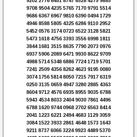
9202 2776 6451 8747 8528 4275 9885
9708 9504 4235 5765 7170 9791 5514
9686 6367 6967 9810 6390 0494 1729
4946 8588 5805 4325 6286 9110 2952
5452 0576 3174 0723 6522 3128 5821
5473 1618 4756 3393 3556 6998 1811
3844 1681 3515 8635 7790 2073 0976
6937 5906 2089 6471 9930 8622 9709
4988 5714 5348 6886 7724 1719 5701
7241 2509 4356 8262 4623 9195 0080
3074 1756 5814 8050 7215 7917 6319
0250 3135 0659 4947 3280 2885 4363
8604 9712 4576 6935 8955 9035 6788
5943 4534 8033 2404 9030 7861 4496
6788 1620 9744 0968 2702 6563 8414
2041 1223 6221 2494 4683 1129 3059
3084 1522 3933 2861 4648 1573 1643
9211 8737 6066 3224 9923 4489 5370