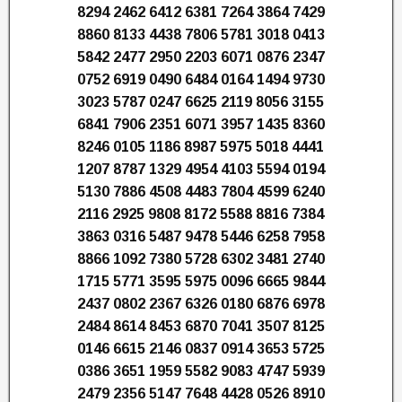
8294 2462 6412 6381 7264 3864 7429
8860 8133 4438 7806 5781 3018 0413
5842 2477 2950 2203 6071 0876 2347
0752 6919 0490 6484 0164 1494 9730
3023 5787 0247 6625 2119 8056 3155
6841 7906 2351 6071 3957 1435 8360
8246 0105 1186 8987 5975 5018 4441
1207 8787 1329 4954 4103 5594 0194
5130 7886 4508 4483 7804 4599 6240
2116 2925 9808 8172 5588 8816 7384
3863 0316 5487 9478 5446 6258 7958
8866 1092 7380 5728 6302 3481 2740
1715 5771 3595 5975 0096 6665 9844
2437 0802 2367 6326 0180 6876 6978
2484 8614 8453 6870 7041 3507 8125
0146 6615 2146 0837 0914 3653 5725
0386 3651 1959 5582 9083 4747 5939
2479 2356 5147 7648 4428 0526 8910