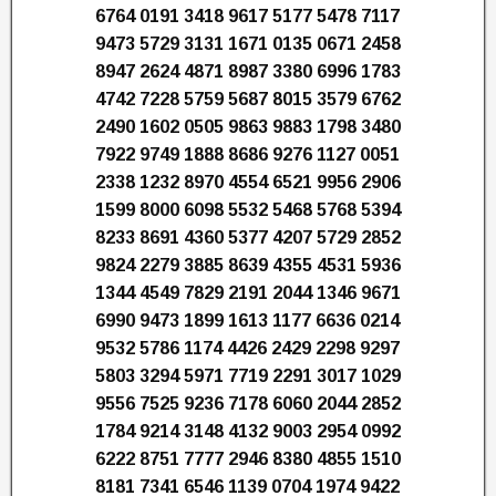
6764 0191 3418 9617 5177 5478 7117
9473 5729 3131 1671 0135 0671 2458
8947 2624 4871 8987 3380 6996 1783
4742 7228 5759 5687 8015 3579 6762
2490 1602 0505 9863 9883 1798 3480
7922 9749 1888 8686 9276 1127 0051
2338 1232 8970 4554 6521 9956 2906
1599 8000 6098 5532 5468 5768 5394
8233 8691 4360 5377 4207 5729 2852
9824 2279 3885 8639 4355 4531 5936
1344 4549 7829 2191 2044 1346 9671
6990 9473 1899 1613 1177 6636 0214
9532 5786 1174 4426 2429 2298 9297
5803 3294 5971 7719 2291 3017 1029
9556 7525 9236 7178 6060 2044 2852
1784 9214 3148 4132 9003 2954 0992
6222 8751 7777 2946 8380 4855 1510
8181 7341 6546 1139 0704 1974 9422