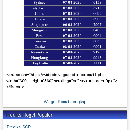
Widget Result Lengkap
Prediksi Togel Populer
Prediksi SGP