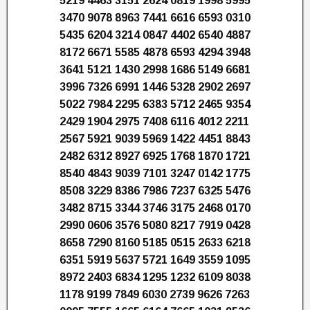
5219 4463 3151 2624 0819 1998 5995
3470 9078 8963 7441 6616 6593 0310
5435 6204 3214 0847 4402 6540 4887
8172 6671 5585 4878 6593 4294 3948
3641 5121 1430 2998 1686 5149 6681
3996 7326 6991 1446 5328 2902 2697
5022 7984 2295 6383 5712 2465 9354
2429 1904 2975 7408 6116 4012 2211
2567 5921 9039 5969 1422 4451 8843
2482 6312 8927 6925 1768 1870 1721
8540 4843 9039 7101 3247 0142 1775
8508 3229 8386 7986 7237 6325 5476
3482 8715 3344 3746 3175 2468 0170
2990 0606 3576 5080 8217 7919 0428
8658 7290 8160 5185 0515 2633 6218
6351 5919 5637 5721 1649 3559 1095
8972 2403 6834 1295 1232 6109 8038
1178 9199 7849 6030 2739 9626 7263