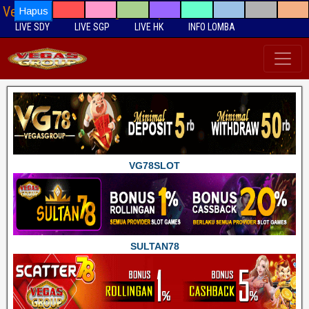
VegasNet Official VegasGroup
Hapus
LIVE SDY
LIVE SGP
LIVE HK
INFO LOMBA
VG78SLOT
SULTAN78