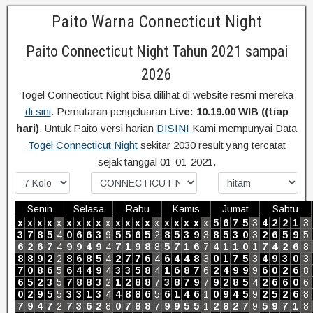
Paito Warna Connecticut Night
Paito Connecticut Night Tahun 2021 sampai
2026
Togel Connecticut Night bisa dilihat di website resmi mereka
di sini
. Pemutaran pengeluaran
Live: 10.19.00 WIB ((tiap
hari)
. Untuk Paito versi harian
DISINI
Kami mempunyai Data
Togel Connecticut Night
sekitar 2030 result yang tercatat
sejak tanggal 01-01-2021.
Senin
Selasa
Rabu
Kamis
Jumat
Sabtu
x
x
x
x
x
x
x
x
x
x
x
x
x
x
x
x
x
x
x
x
5
6
7
5
3
4
2
2
1
3
3
7
8
5
4
0
6
6
3
9
5
5
6
5
2
8
5
3
9
3
8
5
3
0
3
2
6
5
9
5
6
2
6
7
4
9
9
4
9
4
7
1
9
8
8
5
7
1
6
7
4
1
1
0
1
7
4
2
6
8
8
8
9
2
2
8
6
8
5
4
2
7
7
6
4
6
4
4
8
3
0
1
7
5
3
4
9
3
0
3
7
0
8
6
5
6
4
4
9
4
3
3
5
8
4
1
6
8
7
6
2
4
9
9
9
6
0
2
6
8
6
5
2
3
5
7
8
8
3
2
1
2
8
8
7
3
8
7
9
7
9
2
8
5
4
2
6
6
0
6
0
2
9
5
5
3
3
1
3
4
4
8
8
6
5
6
1
4
6
1
0
9
4
5
9
2
5
2
6
8
7
9
4
7
2
7
3
6
2
8
0
7
8
8
7
9
9
5
5
1
2
8
2
7
9
5
9
7
1
8