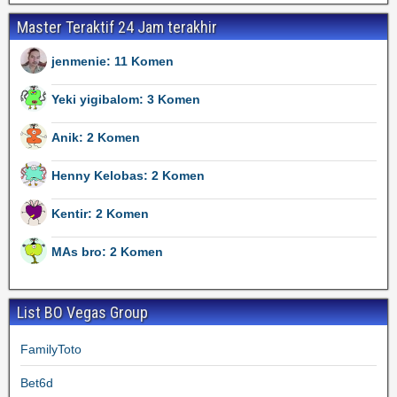
Master Teraktif 24 Jam terakhir
jenmenie: 11 Komen
Yeki yigibalom: 3 Komen
Anik: 2 Komen
Henny Kelobas: 2 Komen
Kentir: 2 Komen
MAs bro: 2 Komen
List BO Vegas Group
FamilyToto
Bet6d