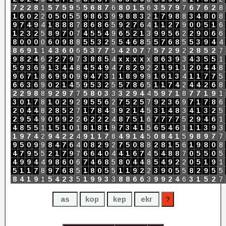
7
2
2
8
1
5
7
5
9
5
5
6
8
7
6
8
0
1
5
6
3
5
7
9
7
6
7
6
2
8
1
6
0
2
2
0
5
0
5
5
9
8
6
3
9
9
8
8
3
2
1
7
9
8
8
3
4
8
0
8
9
7
4
9
4
1
8
8
8
7
8
6
8
6
5
9
2
7
6
4
1
1
2
7
9
0
0
5
1
6
1
2
3
2
5
8
9
7
0
7
4
5
5
4
9
6
5
2
1
3
9
9
5
6
2
2
9
0
6
6
8
0
0
0
0
6
0
9
8
8
5
5
3
2
5
5
4
6
8
5
5
7
6
8
5
5
3
9
4
4
8
6
9
1
1
4
3
6
0
6
5
3
7
7
5
4
2
0
7
7
5
7
2
9
2
2
8
5
2
7
9
8
2
4
6
2
2
7
9
7
3
8
8
5
4
x
x
x
x
x
8
6
3
9
3
4
3
5
5
1
5
9
3
6
9
1
3
4
4
8
4
5
4
9
4
7
8
2
9
2
2
1
9
1
1
2
0
4
4
8
9
6
7
1
8
6
9
9
0
9
9
4
7
3
1
1
8
9
9
9
1
6
1
3
4
1
1
7
7
5
6
6
3
6
9
0
2
1
4
5
9
5
3
2
5
5
7
8
6
5
1
1
7
4
2
4
4
2
6
8
2
2
9
8
8
9
2
9
7
7
5
8
0
3
3
3
2
9
4
4
5
9
7
1
8
7
7
1
9
1
3
0
1
7
8
1
0
2
9
2
9
5
5
6
2
7
5
2
5
7
9
2
3
6
9
7
1
7
8
6
2
0
4
4
8
2
8
5
2
7
1
7
8
4
3
9
2
1
4
5
3
1
4
8
3
4
1
3
2
5
2
9
5
4
9
0
9
9
2
2
6
2
2
2
4
8
7
5
1
6
7
7
7
7
5
2
9
4
6
1
4
8
5
5
1
1
5
1
0
1
8
1
8
1
9
7
3
4
1
5
6
5
4
6
1
1
1
3
9
3
1
9
7
4
2
9
4
2
2
4
9
1
1
7
8
4
9
1
4
5
0
8
4
1
5
9
8
9
7
7
9
5
0
9
9
8
4
7
6
4
0
8
2
9
2
7
5
0
8
8
2
8
1
5
6
1
9
8
0
8
4
7
9
5
5
2
1
7
9
7
6
6
4
0
4
4
1
6
7
4
5
4
8
8
7
0
5
5
0
5
4
9
9
4
4
9
8
6
0
6
7
4
6
8
5
8
0
4
4
8
5
4
9
2
2
0
5
1
9
1
5
1
1
7
8
9
7
6
8
5
1
8
0
5
5
1
1
9
2
2
3
9
0
5
5
8
2
9
5
5
8
4
1
9
1
5
4
2
3
5
1
9
9
3
3
8
8
6
6
3
9
9
2
4
6
3
1
5
2
7