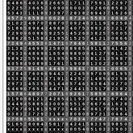
6
4
8
6
5
4
0
3
6
9
2
6
6
5
2
1
7
1
1
2
7
5
9
1
1
2
2
9
7
7
3
2
2
5
7
3
6
6
5
2
3
0
9
0
9
0
0
0
3
3
0
2
6
0
6
8
5
8
3
2
5
3
4
3
7
1
1
1
8
9
3
3
9
7
7
2
8
3
8
2
6
9
4
3
7
1
6
2
6
8
4
5
7
2
9
6
5
8
0
8
0
0
2
8
1
8
7
2
4
6
5
5
0
3
3
6
0
4
0
4
0
1
0
2
2
4
9
7
0
7
8
8
7
0
7
0
9
2
4
6
3
1
1
9
1
8
2
5
8
4
5
1
8
6
5
8
9
8
4
3
4
9
8
8
7
4
0
7
5
3
9
9
3
2
5
3
2
1
7
8
7
2
9
0
9
6
0
8
6
5
9
2
5
5
1
4
5
2
6
8
3
8
2
5
7
5
0
0
5
5
9
8
6
2
8
5
1
5
8
4
2
1
9
5
5
1
5
2
5
7
4
1
2
1
3
0
8
6
6
3
7
3
4
9
4
4
5
5
3
8
1
4
7
1
8
7
6
4
6
1
5
8
1
1
2
7
5
5
6
2
3
1
3
8
2
4
6
9
9
9
2
5
8
0
8
8
9
8
5
4
9
1
1
8
9
4
1
4
2
6
7
6
3
3
6
4
8
6
9
6
1
6
5
4
9
9
8
9
0
9
4
1
2
7
9
6
1
1
4
5
9
8
9
2
2
5
5
9
6
6
0
1
9
5
5
9
5
3
3
6
8
1
2
1
3
5
9
8
7
6
4
0
5
8
4
9
0
8
9
8
1
7
6
1
7
1
9
0
8
8
1
3
0
2
2
2
0
9
3
3
9
3
7
7
5
9
1
4
5
9
4
4
4
5
9
9
8
4
3
7
3
9
1
1
2
0
0
6
5
2
5
2
8
4
3
7
6
0
6
6
9
4
4
3
7
2
2
4
5
9
9
7
0
9
9
8
1
9
5
5
4
5
3
2
5
9
4
3
1
4
7
1
9
1
1
4
2
5
2
7
1
4
8
5
4
0
3
5
8
4
2
9
7
3
1
4
5
3
5
8
5
1
4
4
8
5
7
4
6
1
9
3
8
4
3
0
2
7
0
7
6
4
6
9
6
7
6
5
1
6
4
4
7
1
8
2
4
4
1
5
3
5
1
7
8
2
3
8
2
1
1
5
7
8
6
4
8
0
7
7
2
0
7
1
8
9
2
6
1
7
5
8
5
6
2
6
9
6
4
1
3
1
9
0
9
8
1
2
1
3
4
2
8
5
4
1
1
9
3
3
0
4
3
8
2
6
7
4
0
4
8
4
4
9
4
5
8
8
5
4
3
0
0
6
6
5
5
1
6
7
6
6
7
6
4
1
6
2
8
1
0
7
6
7
4
9
1
8
1
9
5
8
7
3
1
4
6
3
4
7
0
6
1
7
8
0
0
6
1
7
0
3
8
3
2
3
7
2
9
2
3
1
8
4
3
8
0
8
0
8
9
7
2
1
3
0
4
6
4
1
2
7
0
8
8
5
1
6
1
7
x
x
x
x
x
7
0
3
4
7
7
7
4
7
2
7
8
7
4
2
5
1
6
5
2
8
0
8
4
3
5
8
1
7
8
4
2
4
1
5
8
3
3
9
3
9
8
5
0
5
x
x
x
x
x
x
x
x
x
x
x
x
x
x
x
0
0
5
4
9
5
1
0
3
3
3
9
0
3
3