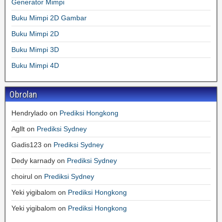
Generator Mimpi
Buku Mimpi 2D Gambar
Buku Mimpi 2D
Buku Mimpi 3D
Buku Mimpi 4D
Obrolan
Hendrylado
on
Prediksi Hongkong
Agllt
on
Prediksi Sydney
Gadis123
on
Prediksi Sydney
Dedy karnady
on
Prediksi Sydney
choirul
on
Prediksi Sydney
Yeki yigibalom
on
Prediksi Hongkong
Yeki yigibalom
on
Prediksi Hongkong