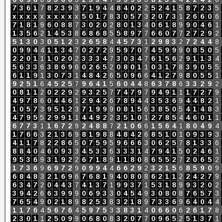
7
3
6
1
7
8
2
3
9
3
7
1
9
4
4
8
4
0
2
2
5
2
4
1
5
8
7
2
3
5
x
x
x
x
x
x
x
x
x
x
5
0
1
7
8
3
0
5
7
3
2
0
7
3
1
2
6
6
0
6
7
1
8
1
9
6
0
8
8
7
3
0
2
0
2
8
0
1
3
4
0
6
1
8
9
9
0
4
6
1
1
3
5
6
2
1
4
5
3
8
6
8
6
8
5
5
8
9
7
7
6
6
0
7
7
2
7
2
9
2
5
1
3
0
3
0
5
1
2
3
2
6
5
8
4
4
5
7
3
1
2
9
8
3
2
7
2
4
4
8
0
9
9
4
4
1
1
3
4
7
0
2
7
2
9
5
9
7
0
7
4
5
9
9
9
0
8
5
0
5
2
2
0
1
1
1
0
2
0
2
3
3
3
4
7
3
0
3
4
7
6
1
5
6
2
9
1
1
3
4
5
6
3
3
6
3
8
6
9
6
0
2
6
5
2
0
8
0
1
1
0
3
1
7
8
3
9
0
5
5
6
1
1
9
1
3
0
7
3
1
4
8
4
2
6
5
0
9
6
6
4
1
2
7
9
8
0
5
5
1
9
2
5
1
6
4
5
2
5
7
9
6
4
1
5
6
0
4
4
8
6
3
7
8
6
3
3
2
9
2
0
8
1
1
2
0
2
2
9
2
9
3
2
5
7
7
4
7
9
7
9
4
9
1
1
1
7
2
7
9
4
9
7
8
6
0
4
4
6
1
2
9
4
2
6
7
8
9
4
4
3
5
3
6
9
4
4
8
2
1
1
0
5
7
3
9
5
1
2
3
7
1
9
9
9
0
8
1
5
6
3
8
5
0
5
4
1
4
8
3
4
7
9
5
5
2
9
9
1
1
4
4
9
2
2
3
5
1
0
1
2
7
8
5
4
4
6
0
1
1
6
7
7
3
1
1
6
7
2
9
2
4
8
8
7
2
1
0
6
6
1
5
6
4
1
8
0
4
9
4
1
7
6
6
3
2
1
3
6
9
8
1
9
8
8
4
8
4
2
6
8
5
1
0
1
0
9
3
9
3
4
1
1
7
8
2
2
8
6
5
0
7
5
9
5
9
6
6
6
3
0
6
2
5
7
8
1
3
3
6
8
8
4
0
4
6
0
9
3
3
4
5
3
3
6
3
3
3
1
4
7
9
4
1
5
0
2
4
6
1
9
5
3
6
9
3
1
9
2
2
6
7
1
8
9
1
1
8
0
8
6
5
5
2
7
2
0
6
5
2
1
7
3
6
9
6
9
7
2
9
0
9
9
4
4
6
6
2
9
2
3
2
1
5
6
8
5
9
0
9
6
8
4
8
3
2
1
6
9
6
7
6
8
1
9
4
0
8
0
8
6
2
1
1
2
2
4
2
7
9
6
3
4
7
2
0
4
4
3
7
4
1
3
7
1
9
9
3
7
1
5
3
1
8
9
9
3
2
0
2
3
9
4
2
6
6
3
9
9
9
0
6
9
3
3
0
4
5
4
9
3
0
8
0
8
7
6
5
7
3
7
6
5
4
9
0
2
1
8
9
8
2
5
3
8
3
2
1
8
9
7
3
3
6
9
6
4
0
4
4
1
1
7
6
4
5
6
7
6
4
5
9
7
5
3
3
8
3
1
4
0
6
6
0
6
2
6
1
7
8
2
3
0
1
1
2
5
0
9
9
0
6
8
0
8
3
2
0
7
7
0
9
6
5
2
5
1
3
7
1