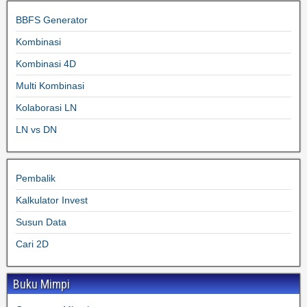
BBFS Generator
Kombinasi
Kombinasi 4D
Multi Kombinasi
Kolaborasi LN
LN vs DN
Pembalik
Kalkulator Invest
Susun Data
Cari 2D
Buku Mimpi