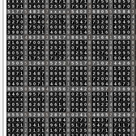
x
x
x
x
x
x
x
x
x
x
2
4
7
1
8
3
9
7
1
8
2
7
5
9
5
6
8
5
9
5
5
9
7
1
8
3
4
0
0
0
2
5
5
7
3
7
5
6
7
4
3
5
9
7
7
1
8
7
0
7
5
1
7
7
5
4
8
3
4
7
x
x
x
x
x
5
4
0
3
3
6
8
0
5
5
4
5
8
4
3
7
1
5
1
6
4
6
7
9
7
0
3
0
6
6
9
2
3
1
4
3
6
9
7
7
3
5
4
0
4
0
2
7
0
7
4
5
4
0
4
2
5
1
7
8
7
5
4
7
2
7
3
2
8
1
4
9
4
9
4
6
4
6
2
8
7
5
0
7
7
6
0
8
5
4
6
7
9
6
6
4
0
0
2
2
4
9
5
7
3
3
9
8
0
8
5
2
9
1
1
4
6
8
1
9
3
0
1
4
5
3
1
1
6
7
9
3
9
0
9
4
8
3
1
4
6
3
3
9
3
1
9
1
7
8
8
6
1
9
1
2
1
6
4
1
5
6
9
0
9
2
1
6
6
3
7
0
0
3
3
9
6
5
3
8
2
8
1
7
8
5
6
0
3
3
0
6
5
3
8
7
0
3
6
9
2
2
4
2
6
2
5
2
1
3
0
7
8
6
5
9
5
8
9
8
0
5
3
8
2
6
0
5
5
1
6
9
3
5
8
8
7
3
6
9
8
2
5
4
9
9
2
7
6
4
4
9
9
5
5
6
6
7
4
2
1
7
5
0
5
7
3
2
2
4
6
8
0
8
8
8
5
3
7
1
9
0
4
6
1
3
5
0
5
5
1
2
6
6
3
5
2
5
2
7
5
5
1
7
8
7
1
0
2
2
4
4
2
6
8
5
9
3
0
3
3
8
7
3
1
0
2
6
3
9
3
6
8
8
7
3
2
6
2
8
1
5
3
0
3
0
8
7
1
8
3
4
8
7
6
8
9
9
8
8
2
8
8
0
8
2
9
2
4
6
6
4
8
2
1
8
2
8
8
7
3
2
9
1
1
2
4
9
0
9
7
5
1
9
1
7
2
0
0
0
8
4
1
9
1
9
4
9
6
6
5
0
7
1
8
4
4
9
1
1
5
5
5
4
9
6
5
9
4
4
4
6
7
3
1
8
1
3
5
8
5
6
4
9
4
1
0
5
6
2
4
2
4
2
6
0
5
5
7
3
2
3
6
9
6
4
4
6
2
8
9
5
7
6
4
8
3
0
8
8
0
2
5
0
5
0
0
3
1
4
5
9
9
8
8
x
x
x
x
x
4
9
9
7
7
2
9
7
0
7
5
2
4
3
7
4
3
9
1
1
0
7
9
6
6
5
0
5
3
8
6
2
6
9
6
6
6
1
6
7
8
0
6
0
6
8
5
2
2
4
8
0
6
7
4
7
5
8
2
1
2
6
1
5
6
9
0
7
7
5
7
5
6
6
3
9
6
3
2
5
3
5
5
6
2
6
5
5
9
5
5
2
9
5
5
2
8
7
8
6
0
3
4
1
5
4
6
6
5
2
9
2
4
9
4
4
3
4
6
1
1
2
8
2
1
1
0
8
4
3
2
3
7
3
1
4
4
3
7
1
9
0
6
5
2
0
1
9
1
1
3
4
1
8
9
9
6
1
7
8
5
1
7
7
5
5
4
7
8
6
7
1
1
7
8
5
7
2
9
2
3
1
3
1
4
1
6
7
1
8
0
1
3
5
8
0
6
7
1
8
2
4
5
8
4
2
6
2
4
6
4
8
7
1
8
8
9
8
7
6
3
3
8
0
8
6
9
9
6
6
1
7
8
3
2