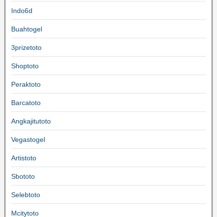
Indo6d
Buahtogel
3prizetoto
Shoptoto
Peraktoto
Barcatoto
Angkajitutoto
Vegastogel
Artistoto
Sbototo
Selebtoto
Mcitytoto