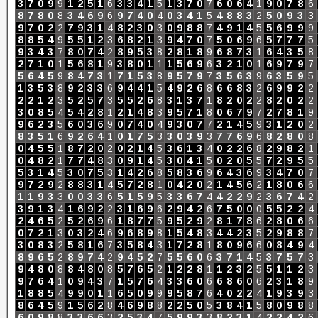
3
7
0
9
9
1
2
5
1
6
3
3
4
1
5
1
3
7
0
7
6
0
6
4
1
9
0
7
8
6
8
7
8
0
8
3
4
6
9
6
9
7
4
0
4
0
3
4
1
5
4
8
8
3
2
5
0
9
3
3
9
7
0
2
2
7
9
3
1
4
8
2
3
0
3
0
9
8
8
7
4
9
1
4
5
5
6
9
9
9
8
8
5
4
9
5
5
1
2
3
6
8
2
1
3
9
4
7
0
7
5
0
6
9
6
5
7
7
7
5
9
3
4
3
7
8
0
7
4
2
8
9
5
3
8
2
8
1
8
9
6
8
7
3
1
6
4
3
5
8
2
7
1
0
1
5
6
8
1
9
3
8
0
1
1
1
5
6
9
6
3
2
1
0
1
6
9
7
9
7
5
6
4
5
9
8
4
7
3
1
7
1
5
3
8
9
5
7
9
7
3
5
6
3
9
6
3
5
9
5
1
3
5
3
8
9
2
3
3
6
9
4
4
1
5
4
9
2
6
8
6
6
8
3
2
6
9
9
2
2
2
2
1
2
3
5
2
5
7
3
5
5
2
6
8
3
1
3
7
1
8
2
0
2
2
8
2
0
2
2
3
0
8
5
4
5
4
2
8
1
2
1
4
8
3
9
5
7
1
8
0
6
7
9
7
2
7
8
1
9
9
6
2
3
5
6
0
3
6
9
0
7
4
0
4
9
3
0
7
7
2
1
4
5
9
3
1
2
0
2
8
3
5
1
6
9
2
6
4
1
0
1
7
5
3
3
0
3
9
3
7
7
6
9
6
8
2
8
0
8
0
4
5
5
1
8
7
2
0
2
0
2
1
4
5
3
6
1
3
4
0
2
2
6
8
2
9
8
2
1
0
4
8
2
1
7
7
4
8
3
0
9
1
4
5
3
0
4
1
5
0
2
0
5
5
7
2
9
5
5
5
3
1
4
5
3
0
7
5
3
1
4
2
6
8
5
8
3
6
9
6
4
3
6
9
3
4
7
0
7
9
7
2
9
2
8
8
3
1
4
5
7
2
8
1
0
4
2
0
2
1
4
5
6
2
1
8
0
6
6
1
1
9
3
3
0
0
3
3
6
5
1
5
9
5
3
3
6
7
4
4
2
2
9
2
3
6
7
4
2
3
9
1
3
4
1
6
9
2
2
3
1
6
9
6
2
9
4
2
6
7
5
0
0
0
5
5
2
2
4
2
4
6
5
2
5
2
6
9
6
1
8
7
7
5
9
5
2
9
2
8
1
7
8
6
2
8
0
6
6
0
7
2
1
3
0
3
2
4
6
9
6
8
9
8
1
5
4
8
3
4
4
2
3
5
2
9
8
8
7
3
0
8
3
2
5
8
1
6
7
3
5
8
4
3
1
7
2
8
1
8
0
9
6
6
0
8
4
9
4
8
9
6
5
2
8
9
7
4
2
9
4
5
2
7
5
5
6
0
6
3
7
1
4
5
3
7
5
7
3
9
4
8
0
8
8
4
8
0
8
5
7
6
5
2
1
2
2
8
1
1
2
3
2
5
5
1
1
2
3
9
7
6
4
1
0
9
4
3
7
1
5
7
6
4
3
3
6
0
6
6
8
6
0
6
2
3
1
8
9
1
8
8
5
4
9
9
0
1
1
6
5
0
9
9
9
5
8
7
6
4
0
2
2
4
1
9
3
9
3
8
6
4
5
9
1
5
6
2
8
4
6
9
8
8
2
2
5
0
5
3
8
4
1
5
8
0
9
8
8
6
0
9
8
8
3
3
6
6
3
2
5
3
4
7
5
9
9
3
3
8
2
3
1
4
2
2
4
2
6