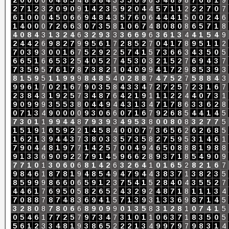
2
0
0
0
0
0
4
8
5
4
8
9
8
4
3
3
5
6
9
6
3
4
8
9
8
7
6
8
1
9
2
7
1
2
3
2
0
9
0
9
1
4
2
3
5
9
2
0
4
4
5
7
1
1
2
2
2
7
0
7
6
1
0
0
0
4
5
0
6
6
9
4
8
4
3
5
7
6
0
6
4
4
4
1
5
0
0
2
4
6
1
4
0
0
0
7
2
6
6
3
0
7
3
5
8
1
0
6
7
4
8
0
8
0
8
6
5
7
1
8
4
0
8
4
3
1
3
2
4
6
3
2
9
3
3
3
6
6
9
6
3
6
1
3
4
4
1
5
4
9
2
4
4
2
6
9
8
2
7
9
9
5
6
1
7
2
8
5
2
7
0
4
1
7
8
9
5
1
1
2
7
0
3
9
3
0
0
1
6
7
5
2
9
2
2
5
7
4
1
5
7
3
6
6
3
4
3
5
0
5
6
6
5
1
6
6
5
3
2
5
4
0
5
2
7
4
5
3
0
3
2
1
5
2
7
6
9
4
3
7
7
3
5
9
5
7
6
1
7
8
7
3
8
2
1
0
4
0
9
9
4
1
7
2
9
8
5
3
9
3
8
1
5
9
5
1
1
9
9
9
8
4
8
5
4
0
2
8
8
7
4
7
5
2
7
5
8
8
4
3
9
9
6
1
7
0
2
1
6
7
9
0
3
5
8
4
3
3
4
7
2
7
2
5
7
2
3
1
6
7
2
3
8
4
3
1
9
2
5
7
3
4
8
7
6
4
2
1
9
1
1
1
2
2
4
4
0
7
3
1
9
0
9
9
9
3
5
5
3
8
0
4
4
9
4
4
3
1
3
4
7
1
7
8
6
3
3
6
2
8
0
7
1
3
4
9
0
0
0
0
9
3
0
6
6
0
7
1
6
7
9
2
6
8
5
4
4
1
4
5
7
3
0
1
1
9
9
4
4
8
7
9
3
9
3
4
9
5
3
8
0
0
8
0
8
3
2
7
7
5
1
5
1
9
1
6
5
9
2
2
1
4
5
8
4
0
0
0
7
7
3
6
5
6
2
6
2
6
8
5
1
6
2
1
3
9
4
4
3
7
3
8
0
3
3
5
7
3
5
8
2
7
5
9
5
3
1
4
6
1
7
9
0
4
4
8
1
9
7
7
1
4
2
5
7
0
0
4
9
4
6
5
0
8
8
8
1
9
8
8
9
1
3
3
6
9
0
9
2
2
7
9
1
4
5
9
6
6
2
8
9
3
7
1
8
5
4
9
0
9
7
7
1
0
1
3
0
6
0
6
8
1
4
2
6
3
2
6
4
1
0
1
6
5
2
8
2
1
6
7
9
8
4
6
1
8
7
8
1
9
4
8
5
4
9
4
7
9
4
4
3
8
3
7
1
3
8
2
3
5
8
5
9
9
9
8
6
6
0
6
5
9
1
2
3
7
5
4
1
5
2
8
4
0
4
3
5
5
2
7
4
4
6
1
7
6
9
5
0
5
8
2
6
5
2
4
3
2
9
2
4
8
7
1
8
1
1
1
3
4
7
0
8
8
7
8
7
4
8
3
6
9
4
1
5
7
1
3
9
3
1
3
3
6
9
8
7
1
4
5
3
2
8
0
8
7
8
0
6
6
8
9
0
9
9
0
1
3
5
8
3
1
2
8
1
0
7
4
1
5
0
5
4
6
1
7
7
2
5
7
9
7
3
4
7
3
1
0
1
1
0
6
3
7
1
8
3
5
0
5
5
6
1
2
3
3
4
8
1
9
3
8
6
5
2
2
2
1
3
4
9
9
7
9
7
9
8
3
1
4